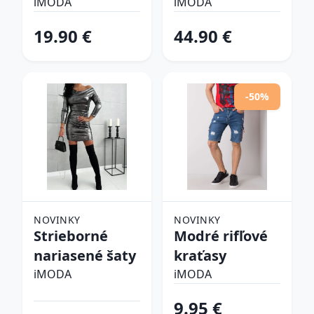
šlapky
iMODA
iMODA
19.90 €
44.90 €
-50%
NOVINKY
NOVINKY
Strieborné
Modré rifľové
nariasené šaty
kraťasy
iMODA
iMODA
9.95 €