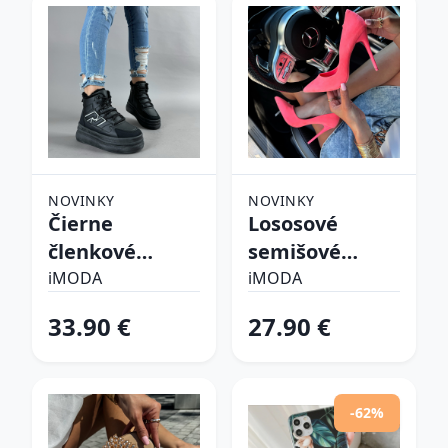
NOVINKY
NOVINKY
Čierne
Lososové
členkové
semišové
zateplené
lodičky
iMODA
iMODA
tenisky
33.90 €
27.90 €
-62%