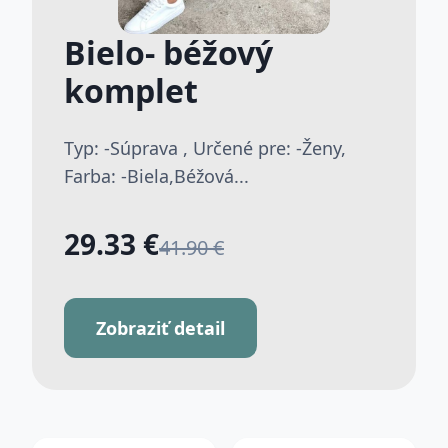
Bielo- béžový
komplet
Typ: -Súprava , Určené pre: -Ženy,
Farba: -Biela,Béžová...
29.33 €
41.90 €
Zobraziť detail