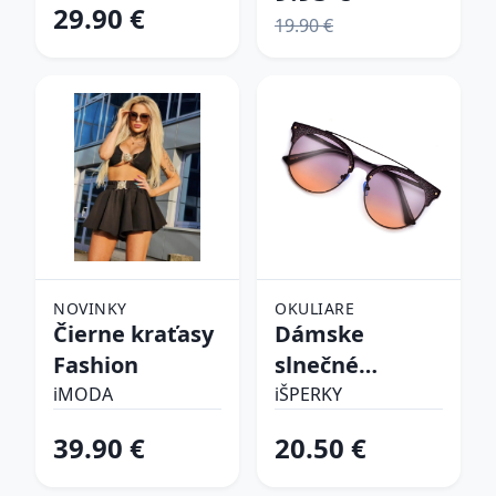
29.90 €
19.90 €
NOVINKY
OKULIARE
Čierne kraťasy
Dámske
Fashion
slnečné
okuliare
iMODA
iŠPERKY
39.90 €
20.50 €