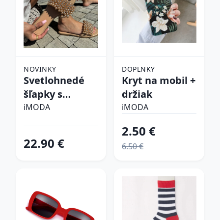
NOVINKY
DOPLNKY
Svetlohnedé
Kryt na mobil +
šľapky s
držiak
perličkami
iMODA
iMODA
2.50 €
22.90 €
6.50 €