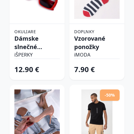
OKULIARE
DOPLNKY
Dámske
Vzorované
slnečné
ponožky
okuliare
iŠPERKY
iMODA
12.90 €
7.90 €
-50%