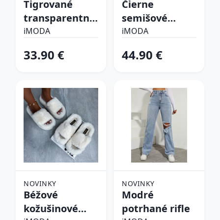
Tigrované
Čierne
transparentné
semišové
sandále
vysoké čižmy
iMODA
iMODA
33.90 €
44.90 €
NOVINKY
NOVINKY
Béžové
Modré
kožušinové
potrhané rifle