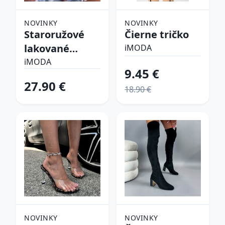
NOVINKY
NOVINKY
Staroružové
Čierne tričko
lakované
iMODA
lodičky
iMODA
9.45 €
27.90 €
18.90 €
NOVINKY
NOVINKY