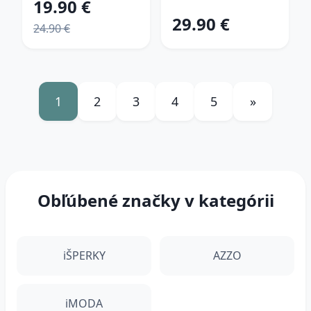
19.90 €
29.90 €
24.90 €
1
2
3
4
5
»
Obľúbené značky v kategórii
iŠPERKY
AZZO
iMODA