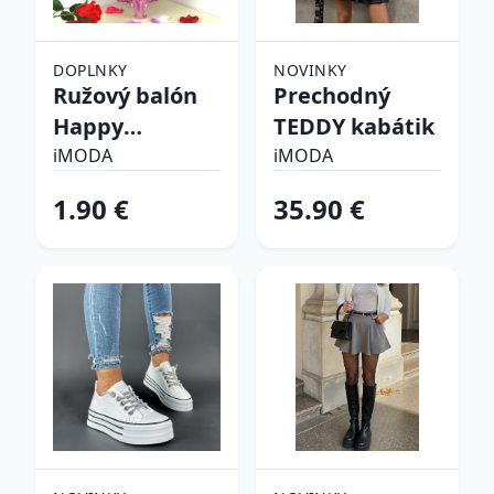
DOPLNKY
NOVINKY
Ružový balón
Prechodný
Happy
TEDDY kabátik
birthday
iMODA
iMODA
1.90 €
35.90 €