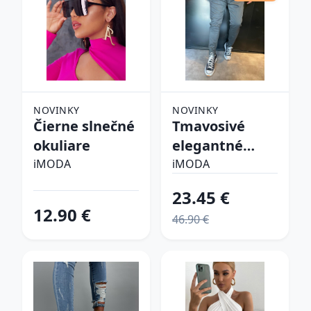
NOVINKY
NOVINKY
Čierne slnečné
Tmavosivé
okuliare
elegantné
nohavice
iMODA
iMODA
23.45 €
12.90 €
46.90 €