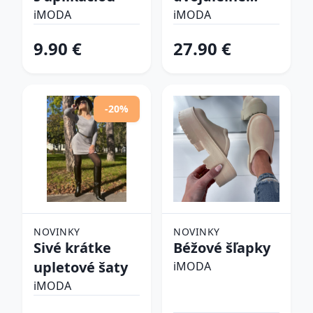
plavky
iMODA
iMODA
9.90 €
27.90 €
-20%
NOVINKY
NOVINKY
Sivé krátke
Béžové šľapky
upletové šaty
iMODA
iMODA