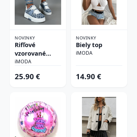
NOVINKY
NOVINKY
Rifľové
Biely top
vzorované
iMODA
tenisky
iMODA
25.90 €
14.90 €