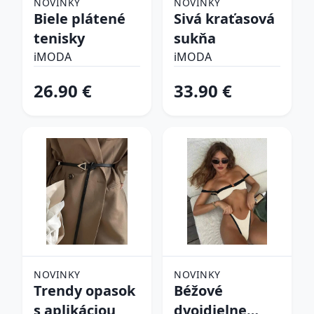
NOVINKY
NOVINKY
Biele plátené
Sivá kraťasová
tenisky
sukňa
iMODA
iMODA
26.90 €
33.90 €
NOVINKY
NOVINKY
Trendy opasok
Béžové
s aplikáciou
dvojdielne