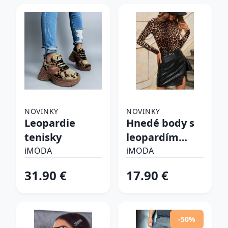
NOVINKY
NOVINKY
Leopardie
Hnedé body s
tenisky
leopardím
vzorom
iMODA
iMODA
31.90 €
17.90 €
-50%