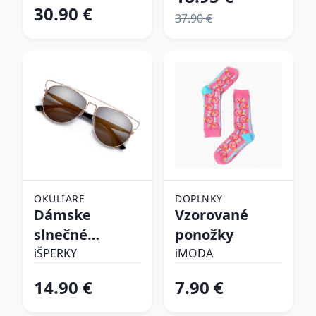
30.90 €
37.90 €
OKULIARE
DOPLNKY
Dámske
Vzorované
slnečné
ponožky
okuliare
iŠPERKY
iMODA
14.90 €
7.90 €