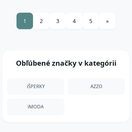
1
2
3
4
5
»
Obľúbené značky v kategórii
iŠPERKY
AZZO
iMODA