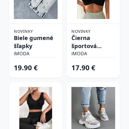
NOVINKY
NOVINKY
Biele gumené
Čierna
šľapky
športová
podprsenka
iMODA
iMODA
19.90 €
17.90 €