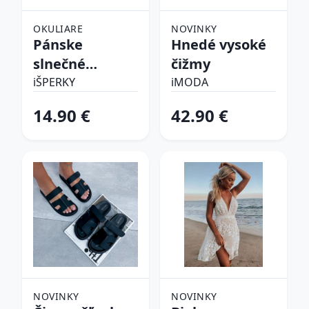
OKULIARE
NOVINKY
Pánske
Hnedé vysoké
slnečné
čižmy
okuliare
iŠPERKY
iMODA
14.90 €
42.90 €
NOVINKY
NOVINKY