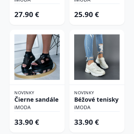
plavky
27.90 €
25.90 €
NOVINKY
NOVINKY
Čierne sandále
Béžové tenisky
iMODA
iMODA
33.90 €
33.90 €