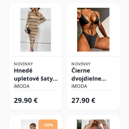
NOVINKY
NOVINKY
Hnedé
Čierne
upletové šaty
dvojdielne
prúžkované
plavky
iMODA
iMODA
29.90 €
27.90 €
-50%