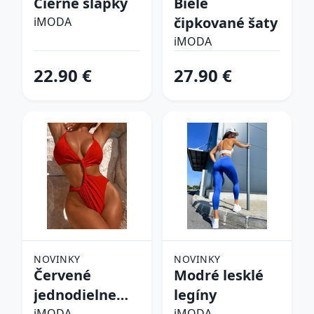
Čierne šľapky
Biele
čipkované šaty
iMODA
iMODA
22.90 €
27.90 €
NOVINKY
NOVINKY
Červené
Modré lesklé
jednodielne
legíny
iMODA
iMODA