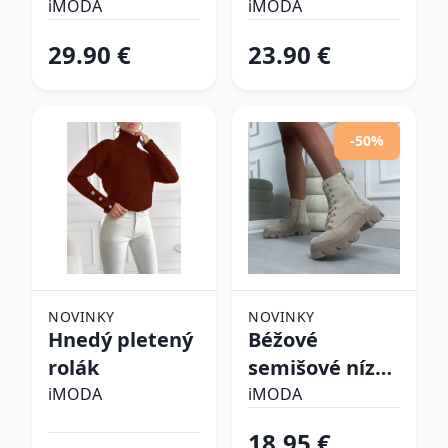
pyžamo
iMODA
iMODA
29.90 €
23.90 €
-50%
NOVINKY
NOVINKY
Hnedý pletený
Béžové
rolák
semišové nízke
čižmy
iMODA
iMODA
18.95 €