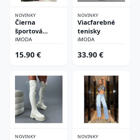
NOVINKY
NOVINKY
Čierna
Viacfarebné
športová
tenisky
podprsenka
iMODA
iMODA
15.90 €
33.90 €
NOVINKY
NOVINKY