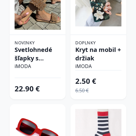
NOVINKY
DOPLNKY
Svetlohnedé
Kryt na mobil +
šľapky s
držiak
perličkami
iMODA
iMODA
2.50 €
22.90 €
6.50 €