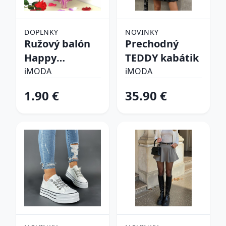
DOPLNKY
NOVINKY
Ružový balón
Prechodný
Happy
TEDDY kabátik
birthday
iMODA
iMODA
1.90 €
35.90 €