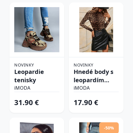
NOVINKY
NOVINKY
Leopardie
Hnedé body s
tenisky
leopardím
vzorom
iMODA
iMODA
31.90 €
17.90 €
-50%