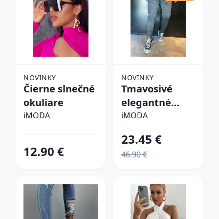
NOVINKY
NOVINKY
Čierne slnečné
Tmavosivé
okuliare
elegantné
nohavice
iMODA
iMODA
23.45 €
12.90 €
46.90 €