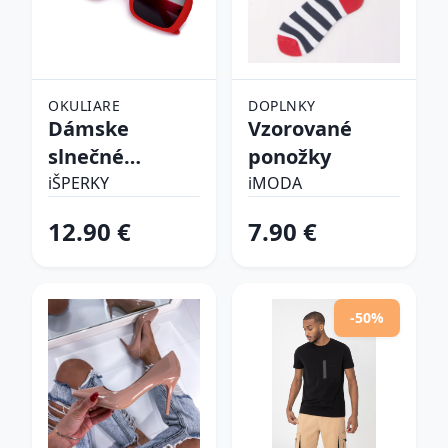
OKULIARE
DOPLNKY
Dámske
Vzorované
slnečné
ponožky
okuliare
iŠPERKY
iMODA
12.90 €
7.90 €
-50%