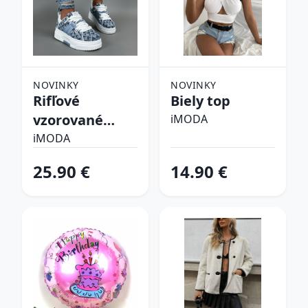
NOVINKY
NOVINKY
Rifľové
Biely top
vzorované
iMODA
tenisky
iMODA
25.90 €
14.90 €