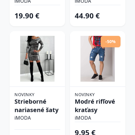
šlapky
iMODA
iMODA
19.90 €
44.90 €
-50%
NOVINKY
NOVINKY
Strieborné
Modré rifľové
nariasené šaty
kraťasy
iMODA
iMODA
9.95 €