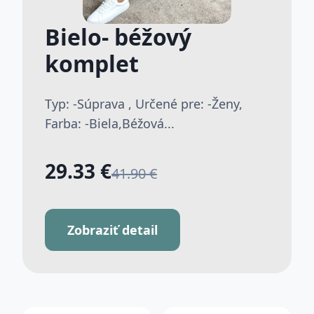
Bielo- béžový
komplet
Typ: -Súprava , Určené pre: -Ženy,
Farba: -Biela,Béžová...
29.33 €
41.90 €
Zobraziť detail