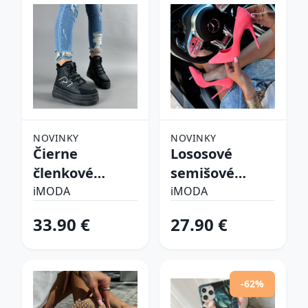
NOVINKY
NOVINKY
Čierne
Lososové
členkové
semišové
zateplené
lodičky
iMODA
iMODA
tenisky
33.90 €
27.90 €
-62%