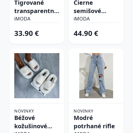
Tigrované
Čierne
transparentné
semišové
sandále
vysoké čižmy
iMODA
iMODA
33.90 €
44.90 €
NOVINKY
NOVINKY
Béžové
Modré
kožušinové
potrhané rifle