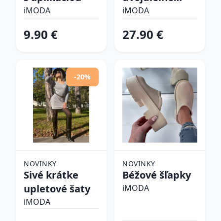
plavky
iMODA
iMODA
9.90 €
27.90 €
-20%
NOVINKY
NOVINKY
Sivé krátke
Béžové šľapky
upletové šaty
iMODA
iMODA