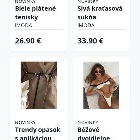
NOVINKY
NOVINKY
Biele plátené
Sivá kraťasová
tenisky
sukňa
iMODA
iMODA
26.90 €
33.90 €
NOVINKY
NOVINKY
Trendy opasok
Béžové
s aplikáciou
dvojdielne