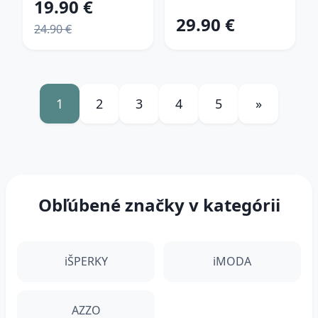
19.90 €
29.90 €
24.90 €
1
2
3
4
5
»
Obľúbené značky v kategórii
iŠPERKY
iMODA
AZZO