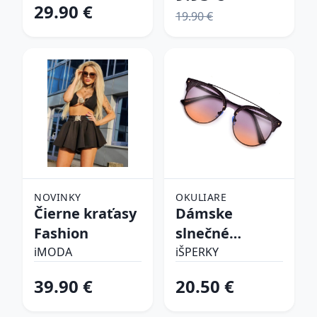
29.90 €
19.90 €
NOVINKY
OKULIARE
Čierne kraťasy
Dámske
Fashion
slnečné
okuliare
iMODA
iŠPERKY
39.90 €
20.50 €