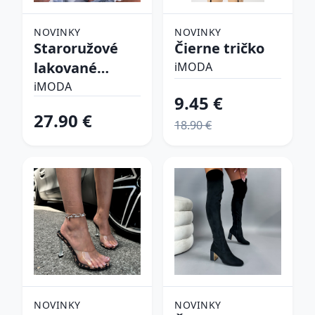
NOVINKY
NOVINKY
Staroružové
Čierne tričko
lakované
iMODA
lodičky
iMODA
9.45 €
27.90 €
18.90 €
NOVINKY
NOVINKY