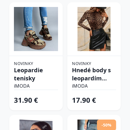
NOVINKY
NOVINKY
Leopardie
Hnedé body s
tenisky
leopardím
vzorom
iMODA
iMODA
31.90 €
17.90 €
-50%