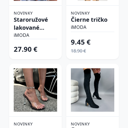
NOVINKY
NOVINKY
Staroružové
Čierne tričko
lakované
iMODA
lodičky
iMODA
9.45 €
27.90 €
18.90 €
NOVINKY
NOVINKY