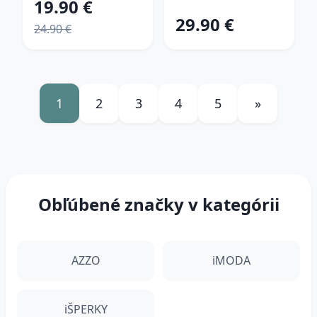
19.90 €
29.90 €
24.90 €
1
2
3
4
5
»
Obľúbené značky v kategórii
AZZO
iMODA
iŠPERKY