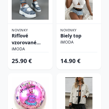
NOVINKY
NOVINKY
Rifľové
Biely top
vzorované
iMODA
tenisky
iMODA
25.90 €
14.90 €