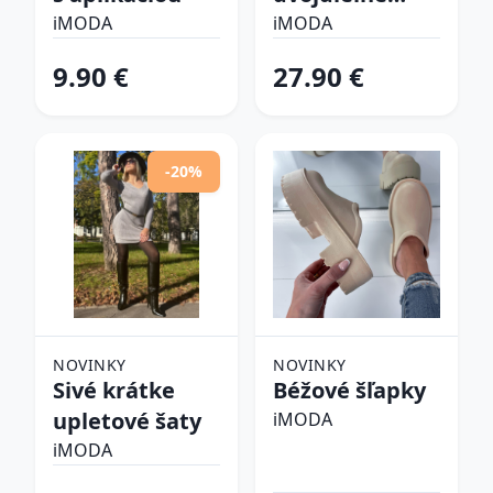
plavky
iMODA
iMODA
9.90 €
27.90 €
-20%
NOVINKY
NOVINKY
Sivé krátke
Béžové šľapky
upletové šaty
iMODA
iMODA