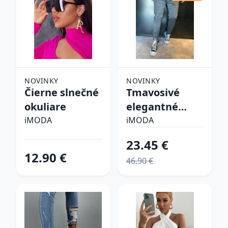
NOVINKY
NOVINKY
Čierne slnečné
Tmavosivé
okuliare
elegantné
nohavice
iMODA
iMODA
23.45 €
12.90 €
46.90 €