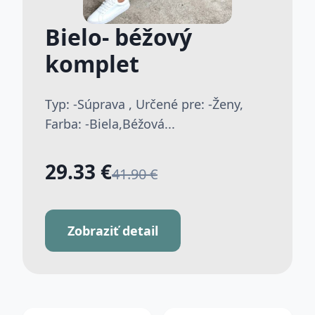
Bielo- béžový
komplet
Typ: -Súprava , Určené pre: -Ženy,
Farba: -Biela,Béžová...
29.33 €
41.90 €
Zobraziť detail