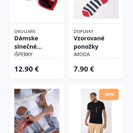
OKULIARE
DOPLNKY
Dámske
Vzorované
slnečné
ponožky
okuliare
iŠPERKY
iMODA
12.90 €
7.90 €
-50%