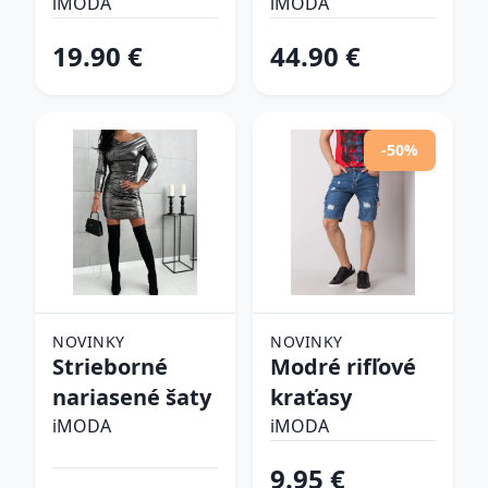
šlapky
iMODA
iMODA
19.90 €
44.90 €
-50%
NOVINKY
NOVINKY
Strieborné
Modré rifľové
nariasené šaty
kraťasy
iMODA
iMODA
9.95 €