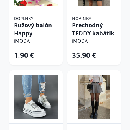
DOPLNKY
NOVINKY
Ružový balón
Prechodný
Happy
TEDDY kabátik
birthday
iMODA
iMODA
1.90 €
35.90 €