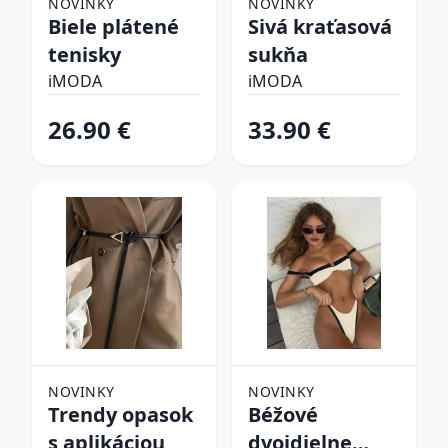
NOVINKY
NOVINKY
Biele plátené
Sivá kraťasová
tenisky
sukňa
iMODA
iMODA
26.90 €
33.90 €
NOVINKY
NOVINKY
Trendy opasok
Béžové
s aplikáciou
dvojdielne