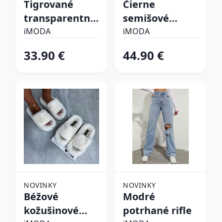
Tigrované
Čierne
transparentné
semišové
sandále
vysoké čižmy
iMODA
iMODA
33.90 €
44.90 €
NOVINKY
NOVINKY
Béžové
Modré
kožušinové
potrhané rifle