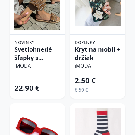
NOVINKY
DOPLNKY
Svetlohnedé
Kryt na mobil +
šľapky s
držiak
perličkami
iMODA
iMODA
2.50 €
22.90 €
6.50 €