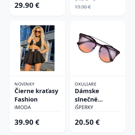
29.90 €
19.90 €
NOVINKY
OKULIARE
Čierne kraťasy
Dámske
Fashion
slnečné
okuliare
iMODA
iŠPERKY
39.90 €
20.50 €