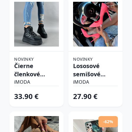
NOVINKY
NOVINKY
Čierne
Lososové
členkové
semišové
zateplené
lodičky
iMODA
iMODA
tenisky
33.90 €
27.90 €
-62%