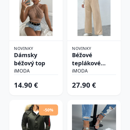
NOVINKY
NOVINKY
Dámsky
Béžové
béžový top
teplákové
nohavice
iMODA
iMODA
14.90 €
27.90 €
-50%