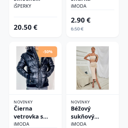
okuliare
iŠPERKY
iMODA
2.90 €
20.50 €
6.50 €
-50%
NOVINKY
NOVINKY
Čierna
Béžový
vetrovka s
sukňový
kapucňou
komplet
iMODA
iMODA