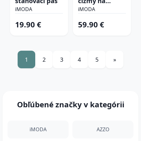
sťahovací pás
čižmy na
platforme
iMODA
iMODA
19.90 €
59.90 €
1
2
3
4
5
»
Obľúbené značky v kategórii
iMODA
AZZO