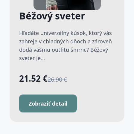
Béžový sveter
Hľadáte univerzálny kúsok, ktorý vás
zahreje v chladných dňoch a zároveň
dodá vášmu outfitu šmrnc? Béžový
sveter je...
21.52 €
26.90 €
Zobraziť detail