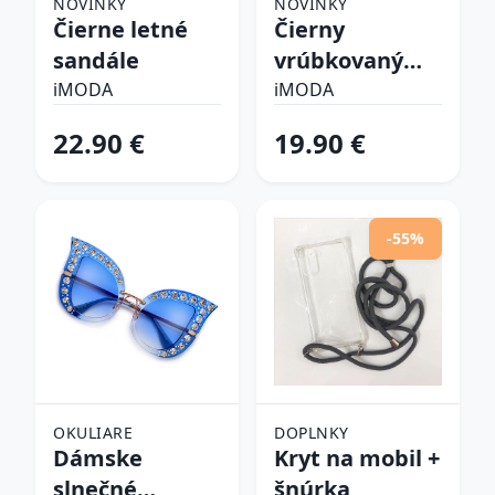
NOVINKY
NOVINKY
Čierne letné
Čierny
sandále
vrúbkovaný
top
iMODA
iMODA
22.90 €
19.90 €
-55%
OKULIARE
DOPLNKY
Dámske
Kryt na mobil +
slnečné
šnúrka