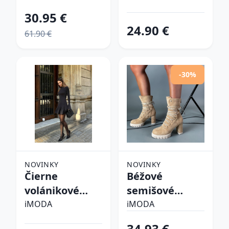
30.95 €
24.90 €
61.90 €
-30%
NOVINKY
NOVINKY
Čierne
Béžové
volánikové
semišové
šaty
kotníkové
iMODA
iMODA
čižmy
34.93 €