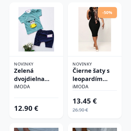
-50%
NOVINKY
NOVINKY
Zelená
Čierne šaty s
dvojdielna
leopardím
bavlnená
vzorom
iMODA
iMODA
súprava
13.45 €
12.90 €
26.90 €