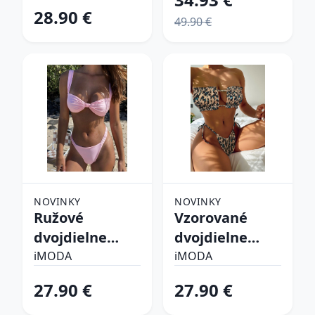
28.90 €
49.90 €
NOVINKY
NOVINKY
Ružové
Vzorované
dvojdielne
dvojdielne
plavky
plavky
iMODA
iMODA
27.90 €
27.90 €