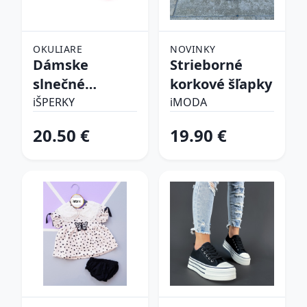
OKULIARE
NOVINKY
Dámske
Strieborné
slnečné
korkové šľapky
okuliare
iŠPERKY
iMODA
20.50 €
19.90 €