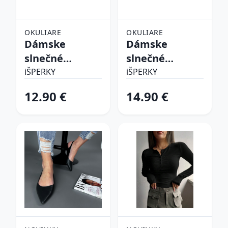
OKULIARE
OKULIARE
Dámske
Dámske
slnečné
slnečné
okuliare
okuliare
iŠPERKY
iŠPERKY
12.90 €
14.90 €