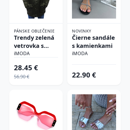
PÁNSKE OBLEČENIE
NOVINKY
Trendy zelená
Čierne sandále
vetrovka s
s kamienkami
kapucňou
iMODA
iMODA
28.45 €
22.90 €
56.90 €