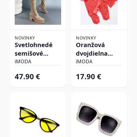
NOVINKY
NOVINKY
Svetlohnedé
Oranžová
semišové
dvojdielna
vysoké čižmy
bavlnená
iMODA
iMODA
súprava
47.90 €
17.90 €