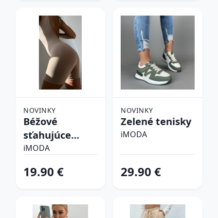
NOVINKY
NOVINKY
Béžové
Zelené tenisky
sťahujúce
iMODA
spodné prádlo
iMODA
19.90 €
29.90 €