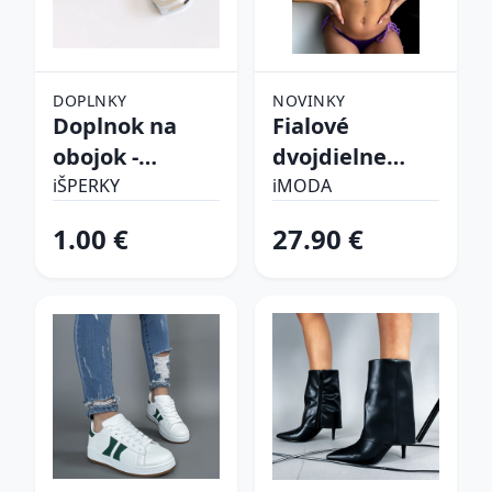
DOPLNKY
NOVINKY
Doplnok na
Fialové
obojok -
dvojdielne
Srdiečko
plavky
iŠPERKY
iMODA
1.00 €
27.90 €