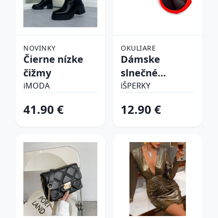
NOVINKY
OKULIARE
Čierne nízke
Dámske
čižmy
slnečné
okuliare
iMODA
iŠPERKY
41.90 €
12.90 €