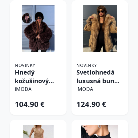
NOVINKY
NOVINKY
Hnedý
Svetlohnedá
kožušinový
luxusná bunda
kabát CHOCO
s kožušinou
iMODA
iMODA
104.90 €
124.90 €