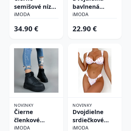
semišové nízke
bavlnená
čižmy
súprava
iMODA
iMODA
34.90 €
22.90 €
NOVINKY
NOVINKY
Čierne
Dvojdielne
členkové
srdiečkové
zateplené
plavky
iMODA
iMODA