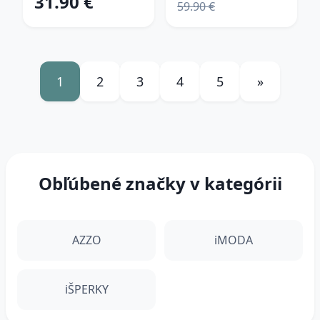
31.90 €
59.90 €
1
2
3
4
5
»
Obľúbené značky v kategórii
AZZO
iMODA
iŠPERKY