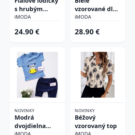
Fialové lodičky
Biele
s hrubým
vzorované dlhé
opätkom
šaty
iMODA
iMODA
24.90 €
28.90 €
NOVINKY
NOVINKY
Modrá
Béžový
dvojdielna
vzorovaný top
bavlnená
iMODA
iMODA