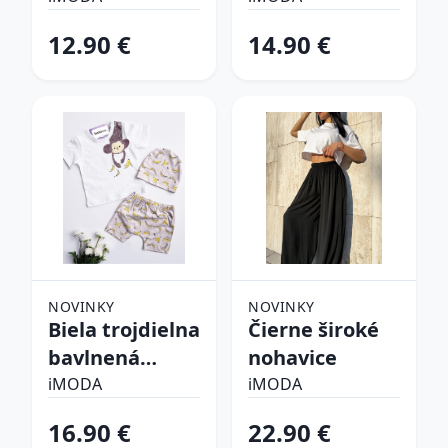
súprava
12.90 €
14.90 €
NOVINKY
NOVINKY
Biela trojdielna
Čierne široké
bavlnená
nohavice
súprava
iMODA
iMODA
16.90 €
22.90 €