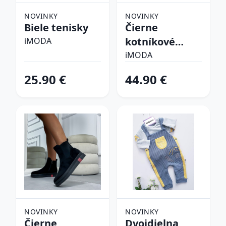
NOVINKY
NOVINKY
Biele tenisky
Čierne
kotníkové
iMODA
čižmy
iMODA
25.90 €
44.90 €
NOVINKY
NOVINKY
Čierne
Dvojdielna