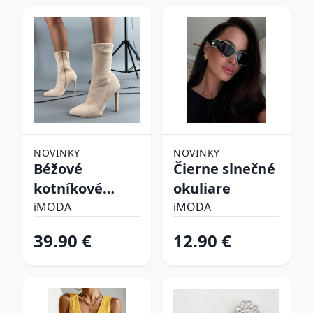
NOVINKY
NOVINKY
Béžové
Čierne slnečné
kotníkové
okuliare
čižmy
iMODA
iMODA
39.90 €
12.90 €