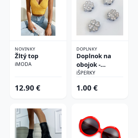
NOVINKY
DOPLNKY
Žltý top
Doplnok na
obojok -
iMODA
Štvorlístok
iŠPERKY
12.90 €
1.00 €