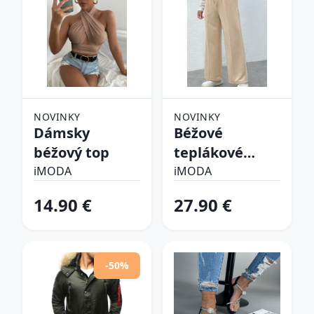
NOVINKY
NOVINKY
Dámsky
Béžové
béžový top
teplákové
nohavice
iMODA
iMODA
14.90 €
27.90 €
-50%