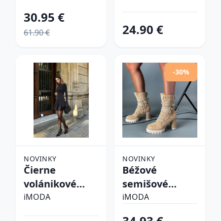
30.95 €
24.90 €
61.90 €
-30%
NOVINKY
NOVINKY
Čierne
Béžové
volánikové
semišové
šaty
kotníkové
iMODA
iMODA
čižmy
34.93 €