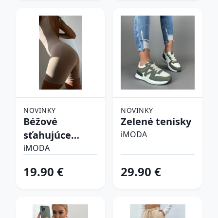
NOVINKY
NOVINKY
Béžové
Zelené tenisky
sťahujúce
iMODA
spodné prádlo
iMODA
19.90 €
29.90 €