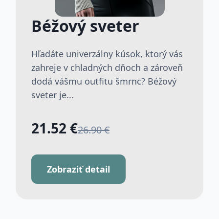
Béžový sveter
Hľadáte univerzálny kúsok, ktorý vás
zahreje v chladných dňoch a zároveň
dodá vášmu outfitu šmrnc? Béžový
sveter je...
21.52 €
26.90 €
Zobraziť detail