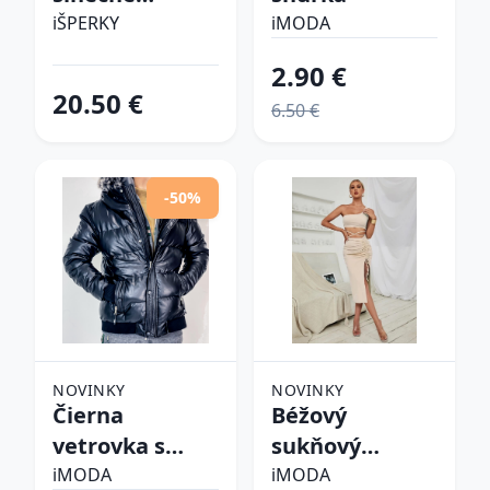
okuliare
iŠPERKY
iMODA
2.90 €
20.50 €
6.50 €
-50%
NOVINKY
NOVINKY
Čierna
Béžový
vetrovka s
sukňový
kapucňou
komplet
iMODA
iMODA