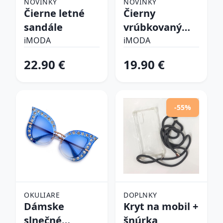
NOVINKY
NOVINKY
Čierne letné
Čierny
sandále
vrúbkovaný
top
iMODA
iMODA
22.90 €
19.90 €
-55%
OKULIARE
DOPLNKY
Dámske
Kryt na mobil +
slnečné
šnúrka