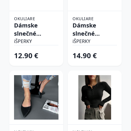
OKULIARE
OKULIARE
Dámske
Dámske
slnečné
slnečné
okuliare
okuliare
iŠPERKY
iŠPERKY
12.90 €
14.90 €