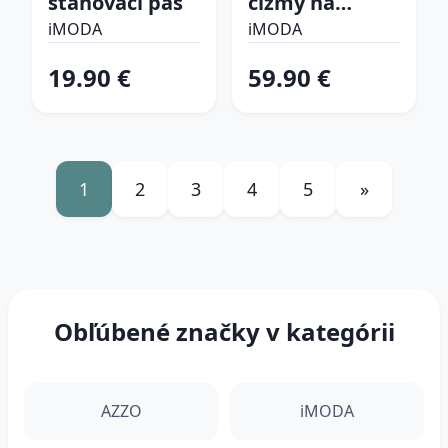
sťahovací pás
čižmy na
platforme
iMODA
iMODA
19.90 €
59.90 €
1
2
3
4
5
»
Obľúbené značky v kategórii
AZZO
iMODA