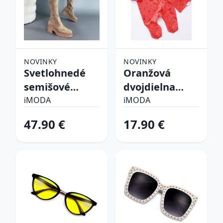
NOVINKY
NOVINKY
Svetlohnedé
Oranžová
semišové
dvojdielna
vysoké čižmy
bavlnená
iMODA
iMODA
súprava
47.90 €
17.90 €