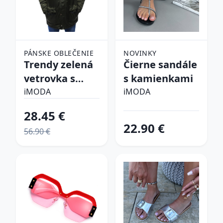
PÁNSKE OBLEČENIE
NOVINKY
Trendy zelená
Čierne sandále
vetrovka s
s kamienkami
kapucňou
iMODA
iMODA
28.45 €
22.90 €
56.90 €