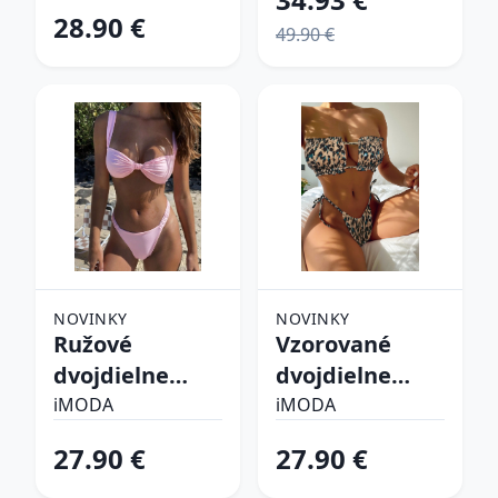
28.90 €
49.90 €
NOVINKY
NOVINKY
Ružové
Vzorované
dvojdielne
dvojdielne
plavky
plavky
iMODA
iMODA
27.90 €
27.90 €