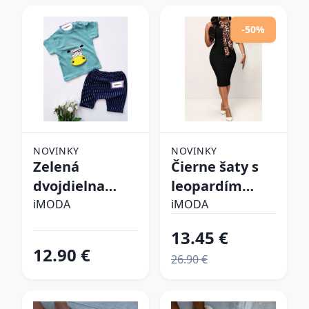
-50%
NOVINKY
NOVINKY
Zelená
Čierne šaty s
dvojdielna
leopardím
bavlnená
vzorom
iMODA
iMODA
súprava
13.45 €
12.90 €
26.90 €