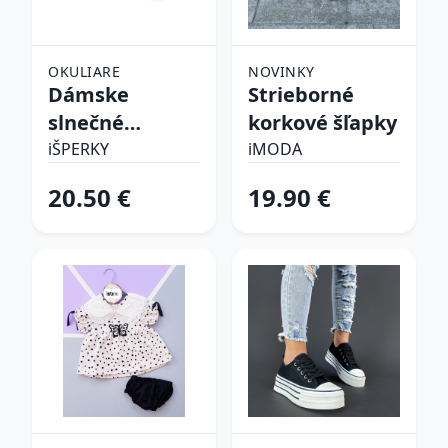
OKULIARE
NOVINKY
Dámske
Strieborné
slnečné
korkové šľapky
okuliare
iŠPERKY
iMODA
20.50 €
19.90 €