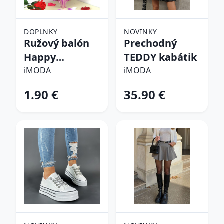
DOPLNKY
NOVINKY
Ružový balón
Prechodný
Happy
TEDDY kabátik
birthday
iMODA
iMODA
1.90 €
35.90 €