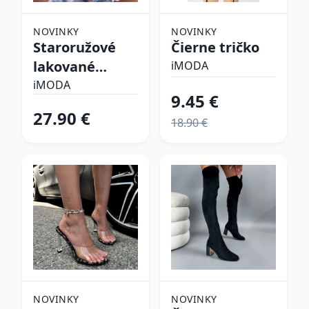
NOVINKY
NOVINKY
Staroružové
Čierne tričko
lakované
iMODA
lodičky
iMODA
9.45 €
27.90 €
18.90 €
NOVINKY
NOVINKY