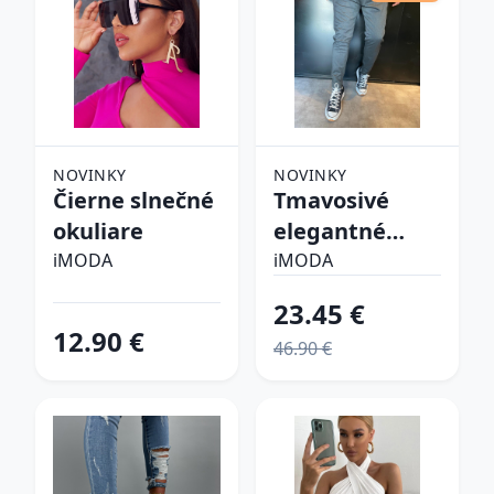
NOVINKY
NOVINKY
Čierne slnečné
Tmavosivé
okuliare
elegantné
nohavice
iMODA
iMODA
23.45 €
12.90 €
46.90 €