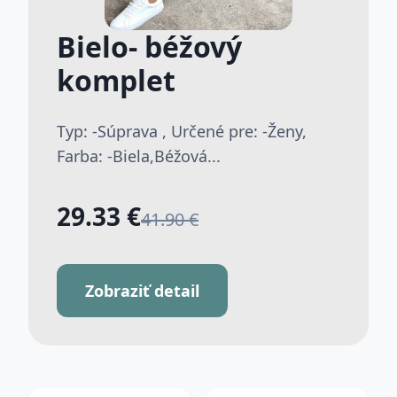
Bielo- béžový
komplet
Typ: -Súprava , Určené pre: -Ženy,
Farba: -Biela,Béžová...
29.33 €
41.90 €
Zobraziť detail