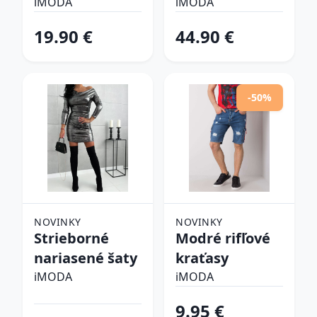
šlapky
iMODA
iMODA
19.90 €
44.90 €
-50%
NOVINKY
NOVINKY
Strieborné
Modré rifľové
nariasené šaty
kraťasy
iMODA
iMODA
9.95 €