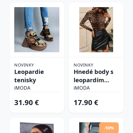
NOVINKY
NOVINKY
Leopardie
Hnedé body s
tenisky
leopardím
vzorom
iMODA
iMODA
31.90 €
17.90 €
-50%