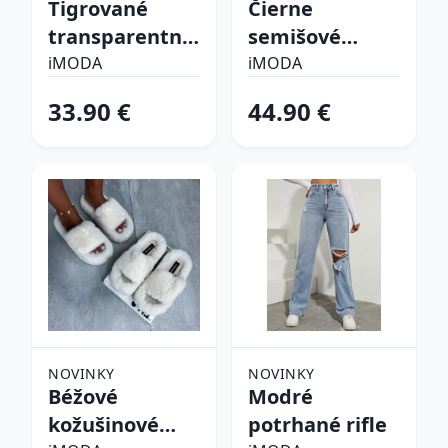
Tigrované
Čierne
transparentné
semišové
sandále
vysoké čižmy
iMODA
iMODA
33.90 €
44.90 €
NOVINKY
NOVINKY
Béžové
Modré
kožušinové
potrhané rifle