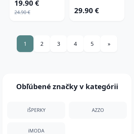
19.90 €
29.90 €
24.90 €
1
2
3
4
5
»
Obľúbené značky v kategórii
iŠPERKY
AZZO
iMODA