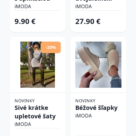
plavky
iMODA
iMODA
9.90 €
27.90 €
-20%
NOVINKY
NOVINKY
Sivé krátke
Béžové šľapky
upletové šaty
iMODA
iMODA