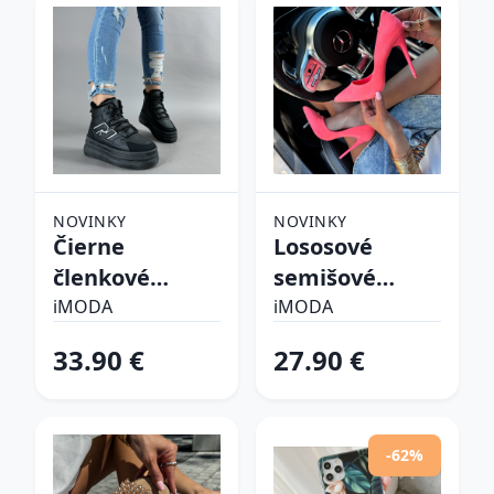
NOVINKY
NOVINKY
Čierne
Lososové
členkové
semišové
zateplené
lodičky
iMODA
iMODA
tenisky
33.90 €
27.90 €
-62%