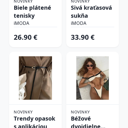
NOVINKY
NOVINKY
Biele plátené
Sivá kraťasová
tenisky
sukňa
iMODA
iMODA
26.90 €
33.90 €
NOVINKY
NOVINKY
Trendy opasok
Béžové
s aplikáciou
dvojdielne