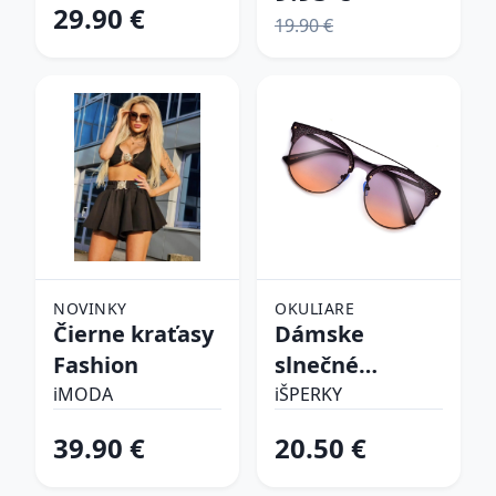
29.90 €
19.90 €
NOVINKY
OKULIARE
Čierne kraťasy
Dámske
Fashion
slnečné
okuliare
iMODA
iŠPERKY
39.90 €
20.50 €