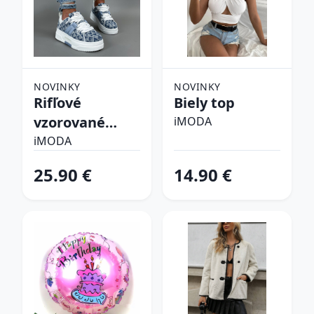
NOVINKY
NOVINKY
Rifľové
Biely top
vzorované
iMODA
tenisky
iMODA
25.90 €
14.90 €