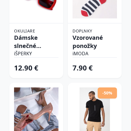
OKULIARE
DOPLNKY
Dámske
Vzorované
slnečné
ponožky
okuliare
iŠPERKY
iMODA
12.90 €
7.90 €
-50%