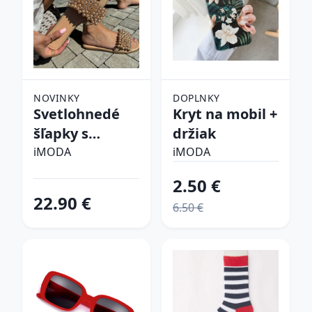
NOVINKY
DOPLNKY
Svetlohnedé
Kryt na mobil +
šľapky s
držiak
perličkami
iMODA
iMODA
2.50 €
22.90 €
6.50 €