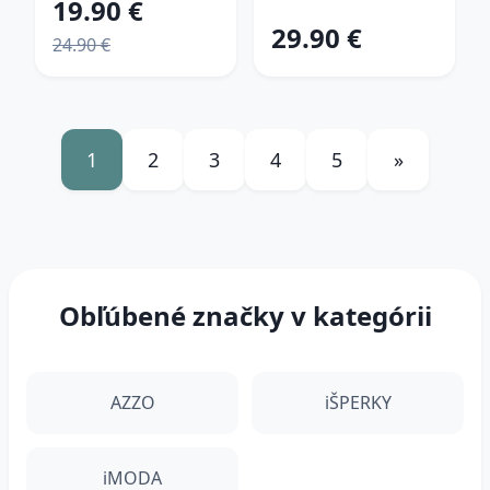
19.90 €
29.90 €
24.90 €
1
2
3
4
5
»
Obľúbené značky v kategórii
AZZO
iŠPERKY
iMODA