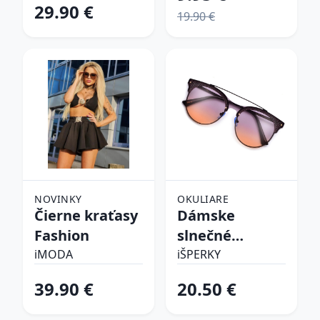
29.90 €
19.90 €
NOVINKY
OKULIARE
Čierne kraťasy
Dámske
Fashion
slnečné
okuliare
iMODA
iŠPERKY
39.90 €
20.50 €