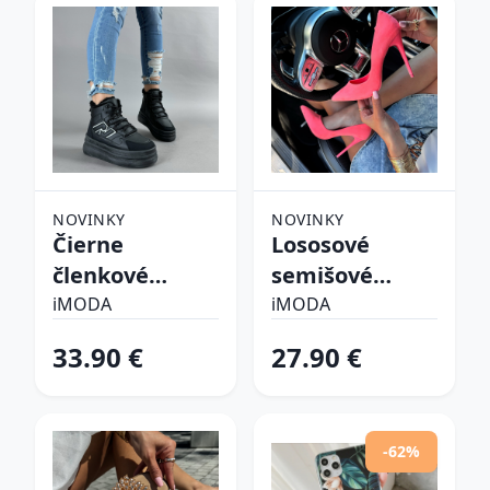
NOVINKY
NOVINKY
Čierne
Lososové
členkové
semišové
zateplené
lodičky
iMODA
iMODA
tenisky
33.90 €
27.90 €
-62%