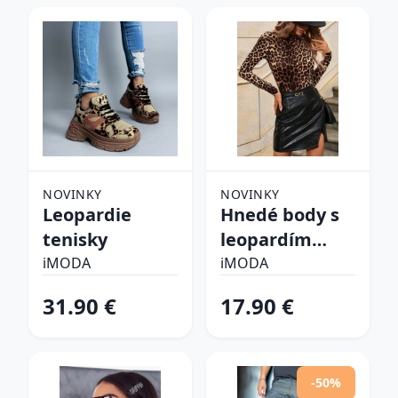
NOVINKY
NOVINKY
Leopardie
Hnedé body s
tenisky
leopardím
vzorom
iMODA
iMODA
31.90 €
17.90 €
-50%