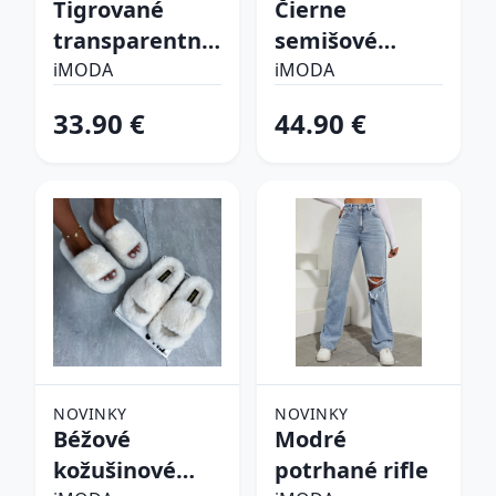
Tigrované
Čierne
transparentné
semišové
sandále
vysoké čižmy
iMODA
iMODA
33.90 €
44.90 €
NOVINKY
NOVINKY
Béžové
Modré
kožušinové
potrhané rifle