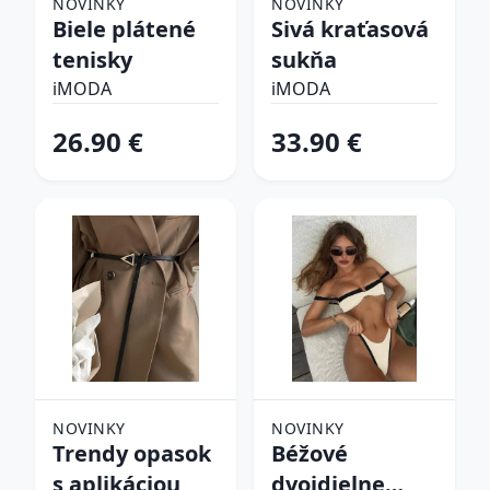
NOVINKY
NOVINKY
Biele plátené
Sivá kraťasová
tenisky
sukňa
iMODA
iMODA
26.90 €
33.90 €
NOVINKY
NOVINKY
Trendy opasok
Béžové
s aplikáciou
dvojdielne