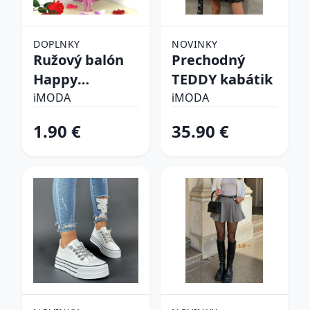
DOPLNKY
NOVINKY
Ružový balón
Prechodný
Happy
TEDDY kabátik
birthday
iMODA
iMODA
1.90 €
35.90 €