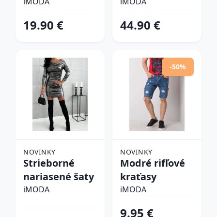
šlapky
iMODA
iMODA
19.90 €
44.90 €
-50%
NOVINKY
NOVINKY
Strieborné
Modré rifľové
nariasené šaty
kraťasy
iMODA
iMODA
9.95 €