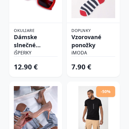
OKULIARE
DOPLNKY
Dámske
Vzorované
slnečné
ponožky
okuliare
iŠPERKY
iMODA
12.90 €
7.90 €
-50%