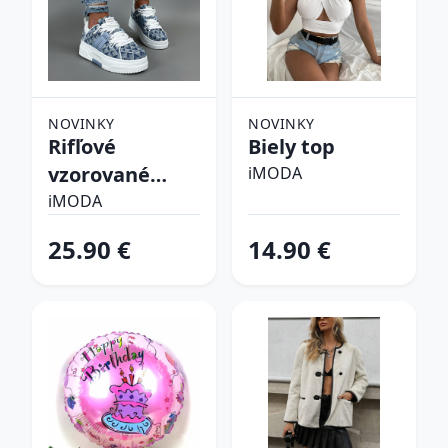
NOVINKY
NOVINKY
Rifľové
Biely top
vzorované
iMODA
tenisky
iMODA
25.90 €
14.90 €