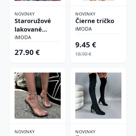
NOVINKY
NOVINKY
Staroružové
Čierne tričko
lakované
iMODA
lodičky
iMODA
9.45 €
27.90 €
18.90 €
NOVINKY
NOVINKY