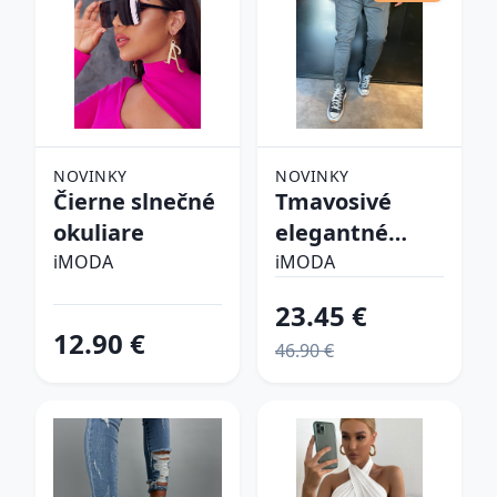
NOVINKY
NOVINKY
Čierne slnečné
Tmavosivé
okuliare
elegantné
nohavice
iMODA
iMODA
23.45 €
12.90 €
46.90 €