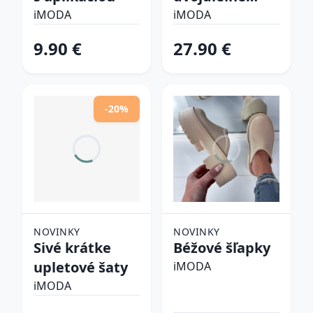
plavky
iMODA
iMODA
9.90 €
27.90 €
-20%
NOVINKY
NOVINKY
Sivé krátke
Béžové šľapky
upletové šaty
iMODA
iMODA