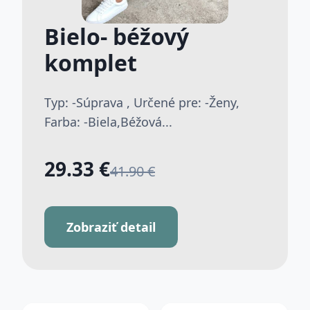
Bielo- béžový
komplet
Typ: -Súprava , Určené pre: -Ženy,
Farba: -Biela,Béžová...
29.33 €
41.90 €
Zobraziť detail