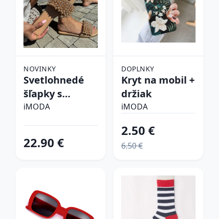
NOVINKY
DOPLNKY
Svetlohnedé
Kryt na mobil +
šľapky s
držiak
perličkami
iMODA
iMODA
2.50 €
22.90 €
6.50 €