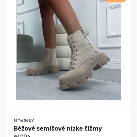
NOVINKY
Béžové semišové nízke čižmy
iMODA