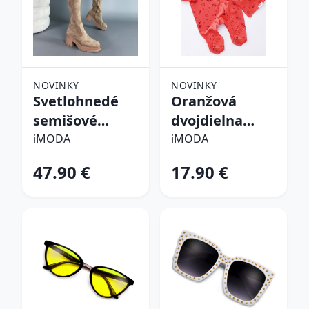
NOVINKY
NOVINKY
Svetlohnedé
Oranžová
semišové
dvojdielna
vysoké čižmy
bavlnená
iMODA
iMODA
súprava
47.90 €
17.90 €