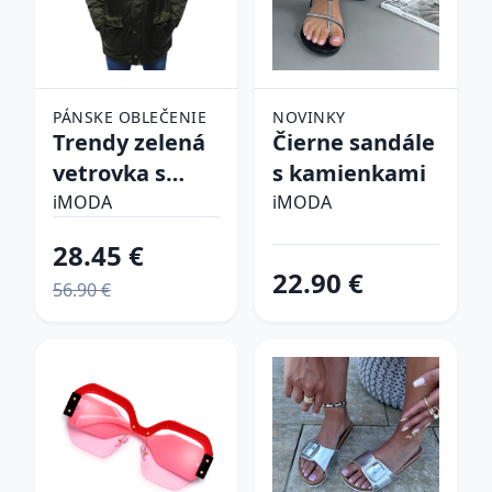
PÁNSKE OBLEČENIE
NOVINKY
Trendy zelená
Čierne sandále
vetrovka s
s kamienkami
kapucňou
iMODA
iMODA
28.45 €
22.90 €
56.90 €