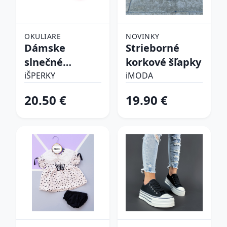
OKULIARE
NOVINKY
Dámske
Strieborné
slnečné
korkové šľapky
okuliare
iŠPERKY
iMODA
20.50 €
19.90 €