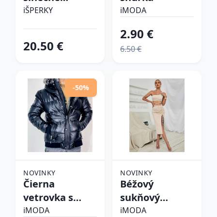
okuliare
iŠPERKY
iMODA
2.90 €
20.50 €
6.50 €
-50%
NOVINKY
NOVINKY
Čierna
Béžový
vetrovka s
sukňový
kapucňou
komplet
iMODA
iMODA