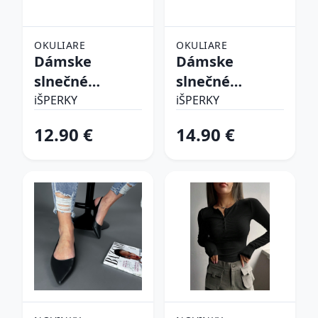
OKULIARE
OKULIARE
Dámske
Dámske
slnečné
slnečné
okuliare
okuliare
iŠPERKY
iŠPERKY
12.90 €
14.90 €