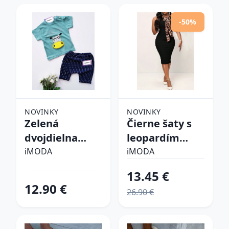
-50%
NOVINKY
NOVINKY
Zelená
Čierne šaty s
dvojdielna
leopardím
bavlnená
vzorom
iMODA
iMODA
súprava
13.45 €
12.90 €
26.90 €