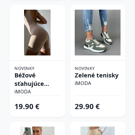
NOVINKY
NOVINKY
Béžové
Zelené tenisky
sťahujúce
iMODA
spodné prádlo
iMODA
19.90 €
29.90 €