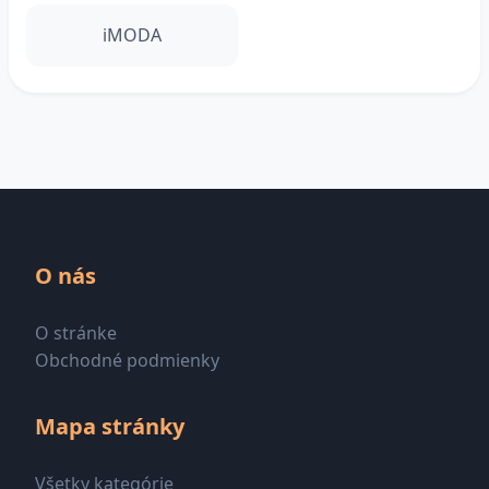
iMODA
O nás
O stránke
Obchodné podmienky
Mapa stránky
Všetky kategórie