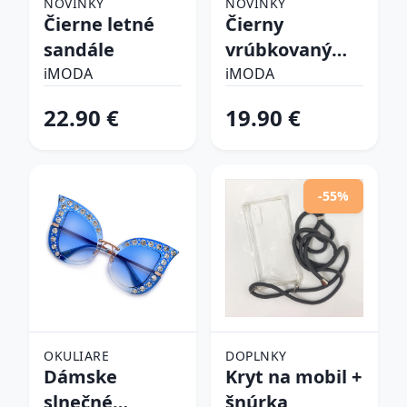
NOVINKY
NOVINKY
Čierne letné
Čierny
sandále
vrúbkovaný
top
iMODA
iMODA
22.90 €
19.90 €
-55%
OKULIARE
DOPLNKY
Dámske
Kryt na mobil +
slnečné
šnúrka