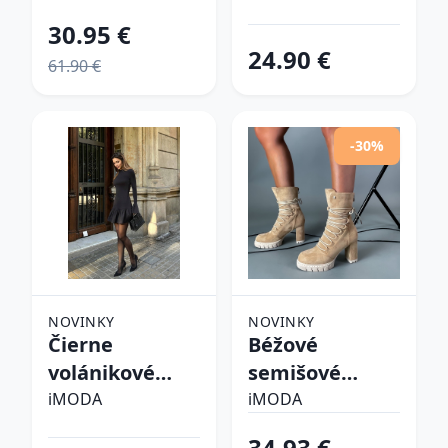
30.95 €
24.90 €
61.90 €
-30%
NOVINKY
NOVINKY
Čierne
Béžové
volánikové
semišové
šaty
kotníkové
iMODA
iMODA
čižmy
34.93 €