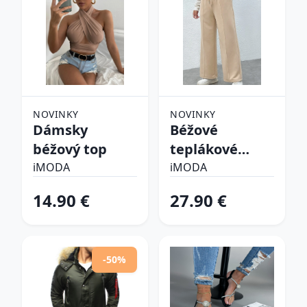
NOVINKY
NOVINKY
Dámsky
Béžové
béžový top
teplákové
nohavice
iMODA
iMODA
14.90 €
27.90 €
-50%