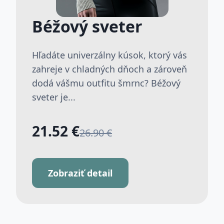
Béžový sveter
Hľadáte univerzálny kúsok, ktorý vás
zahreje v chladných dňoch a zároveň
dodá vášmu outfitu šmrnc? Béžový
sveter je...
21.52 €
26.90 €
Zobraziť detail