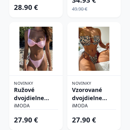
28.90 €
49.90 €
NOVINKY
NOVINKY
Ružové
Vzorované
dvojdielne
dvojdielne
plavky
plavky
iMODA
iMODA
27.90 €
27.90 €