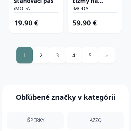
sťahovací pás
čižmy na
platforme
iMODA
iMODA
19.90 €
59.90 €
1
2
3
4
5
»
Obľúbené značky v kategórii
iŠPERKY
AZZO