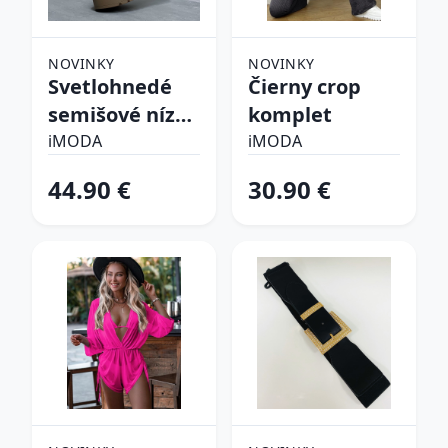
NOVINKY
NOVINKY
Svetlohnedé
Čierny crop
semišové nízke
komplet
čižmy na
iMODA
iMODA
platforme
44.90 €
30.90 €