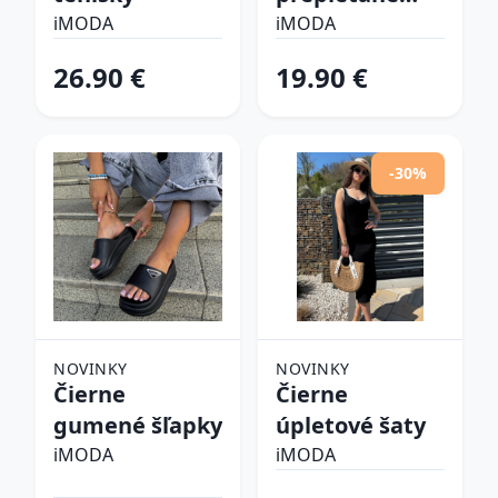
šľapky
iMODA
iMODA
26.90 €
19.90 €
-30%
NOVINKY
NOVINKY
Čierne
Čierne
gumené šľapky
úpletové šaty
iMODA
iMODA