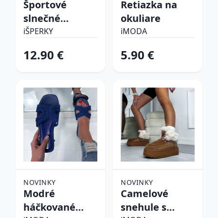
Športové
Retiazka na
slnečné
okuliare
okuliare
iŠPERKY
iMODA
12.90 €
5.90 €
NOVINKY
NOVINKY
Modré
Camelové
háčkované
snehule s