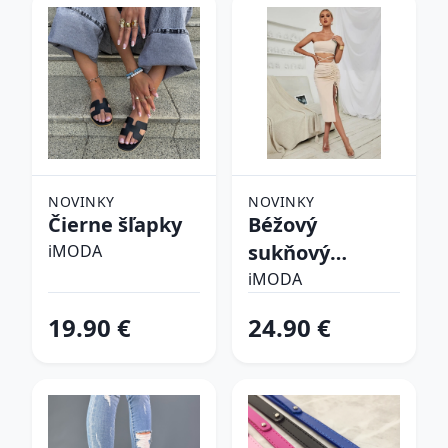
NOVINKY
NOVINKY
Čierne šľapky
Béžový
sukňový
iMODA
komplet
iMODA
19.90 €
24.90 €