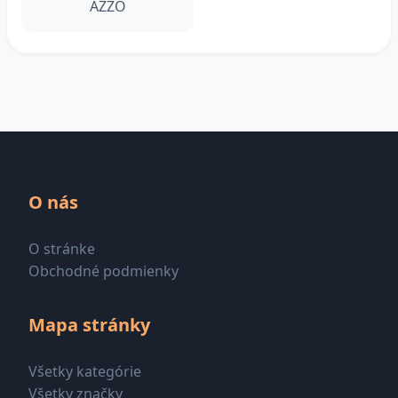
AZZO
O nás
O stránke
Obchodné podmienky
Mapa stránky
Všetky kategórie
Všetky značky