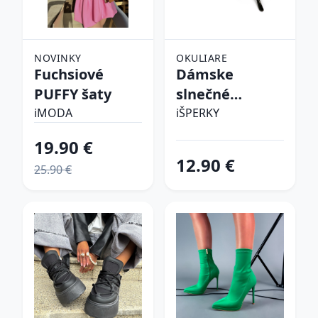
NOVINKY
OKULIARE
Fuchsiové
Dámske
PUFFY šaty
slnečné
okuliare
iMODA
iŠPERKY
19.90 €
12.90 €
25.90 €