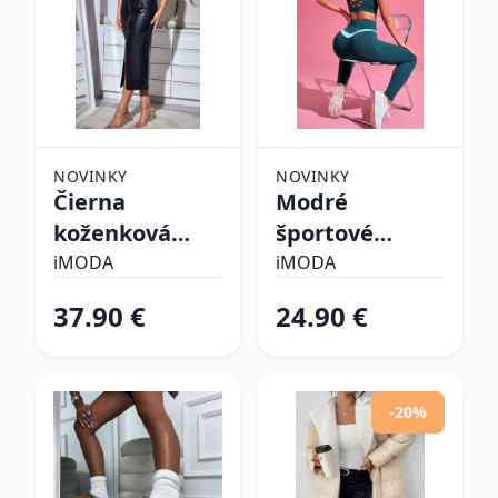
NOVINKY
NOVINKY
Čierna
Modré
koženková
športové
sukňa s
legíny
iMODA
iMODA
opaskom
37.90 €
24.90 €
-20%