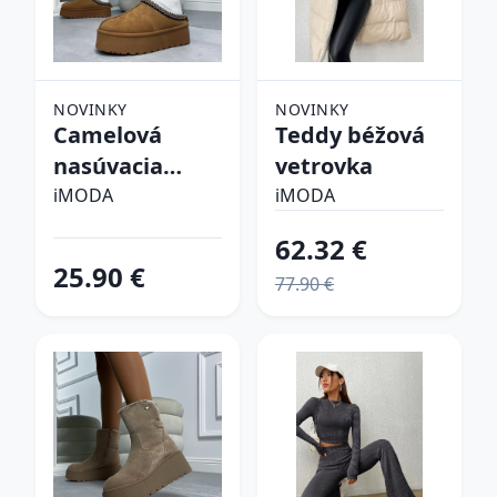
NOVINKY
NOVINKY
Camelová
Teddy béžová
nasúvacia
vetrovka
obuv
iMODA
iMODA
62.32 €
25.90 €
77.90 €