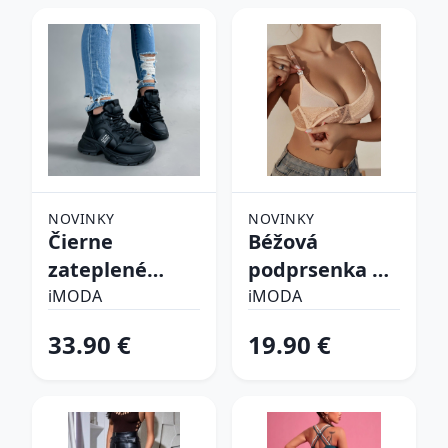
NOVINKY
NOVINKY
Čierne
Béžová
zateplené
podprsenka na
tenisky
kojenie
iMODA
iMODA
33.90 €
19.90 €