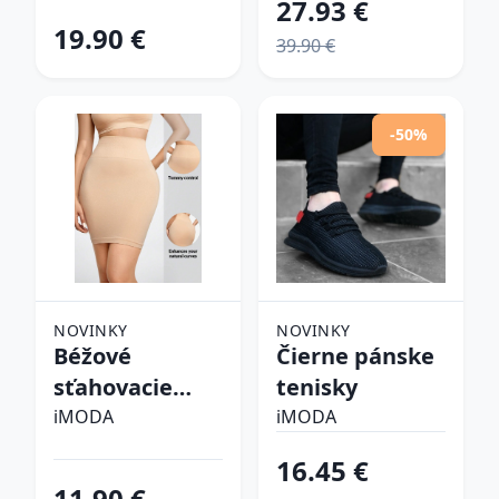
27.93 €
19.90 €
39.90 €
-50%
NOVINKY
NOVINKY
Béžové
Čierne pánske
sťahovacie
tenisky
prádlo
iMODA
iMODA
16.45 €
11.90 €