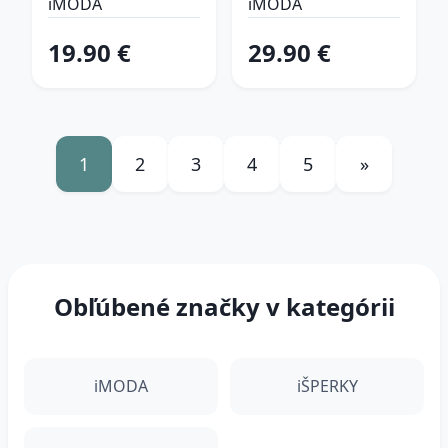
šľapky
kožušinou
iMODA
iMODA
19.90 €
29.90 €
1
2
3
4
5
»
Obľúbené značky v kategórii
iMODA
iŠPERKY