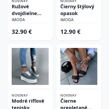
NOVINKY
NOVINKY
Ružové
Čierny štýlový
dvojdielne
opasok
plavky s
iMODA
iMODA
plážovým
32.90 €
12.90 €
overálom
NOVINKY
NOVINKY
Modré rifľové
Čierne
tenisky
prepletané