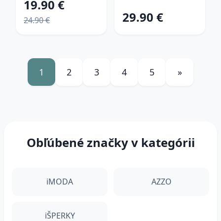
19.90 €
29.90 €
24.90 €
1
2
3
4
5
»
Obľúbené značky v kategórii
iMODA
AZZO
iŠPERKY