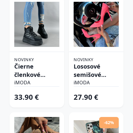
NOVINKY
NOVINKY
Čierne
Lososové
členkové
semišové
zateplené
lodičky
iMODA
iMODA
tenisky
33.90 €
27.90 €
-62%