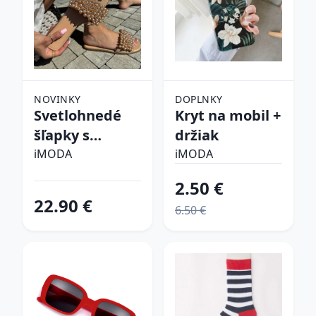
NOVINKY
DOPLNKY
Svetlohnedé
Kryt na mobil +
šľapky s
držiak
perličkami
iMODA
iMODA
2.50 €
22.90 €
6.50 €