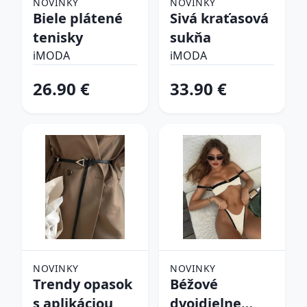
NOVINKY
NOVINKY
Biele plátené
Sivá kraťasová
tenisky
sukňa
iMODA
iMODA
26.90 €
33.90 €
NOVINKY
NOVINKY
Trendy opasok
Béžové
s aplikáciou
dvojdielne