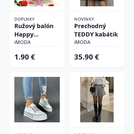
DOPLNKY
NOVINKY
Ružový balón
Prechodný
Happy
TEDDY kabátik
birthday
iMODA
iMODA
1.90 €
35.90 €