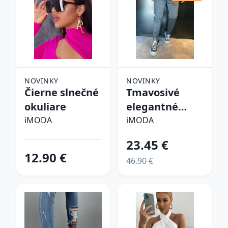
NOVINKY
NOVINKY
Čierne slnečné
Tmavosivé
okuliare
elegantné
nohavice
iMODA
iMODA
23.45 €
12.90 €
46.90 €