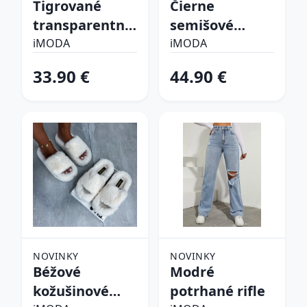
Tigrované
Čierne
transparentné
semišové
sandále
vysoké čižmy
iMODA
iMODA
33.90 €
44.90 €
NOVINKY
NOVINKY
Béžové
Modré
kožušinové
potrhané rifle