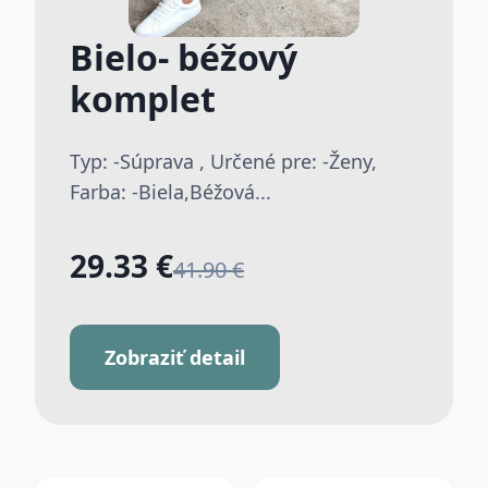
Bielo- béžový
komplet
Typ: -Súprava , Určené pre: -Ženy,
Farba: -Biela,Béžová...
29.33 €
41.90 €
Zobraziť detail