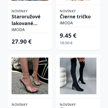
NOVINKY
NOVINKY
Staroružové
Čierne tričko
lakované
iMODA
lodičky
iMODA
9.45 €
27.90 €
18.90 €
NOVINKY
NOVINKY