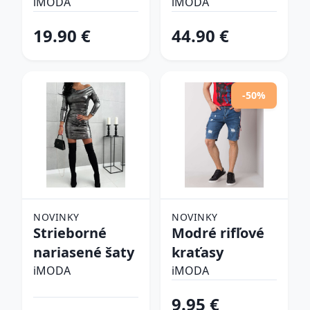
šlapky
iMODA
iMODA
19.90 €
44.90 €
-50%
NOVINKY
NOVINKY
Strieborné
Modré rifľové
nariasené šaty
kraťasy
iMODA
iMODA
9.95 €