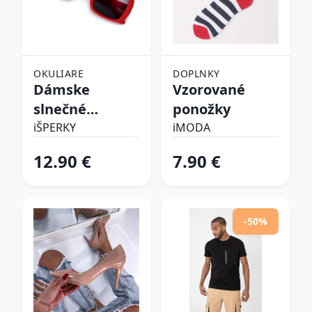
OKULIARE
DOPLNKY
Dámske
Vzorované
slnečné
ponožky
okuliare
iŠPERKY
iMODA
12.90 €
7.90 €
-50%