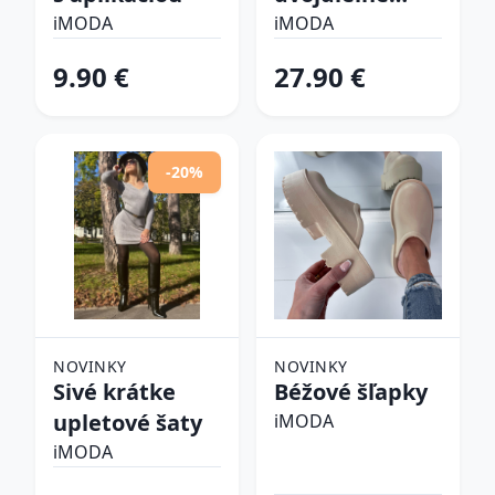
plavky
iMODA
iMODA
9.90 €
27.90 €
-20%
NOVINKY
NOVINKY
Sivé krátke
Béžové šľapky
upletové šaty
iMODA
iMODA