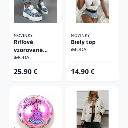
NOVINKY
NOVINKY
Rifľové
Biely top
vzorované
iMODA
tenisky
iMODA
25.90 €
14.90 €