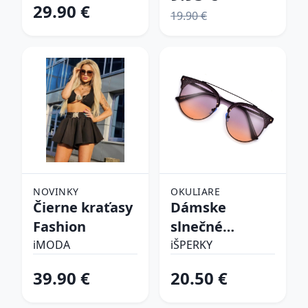
29.90 €
19.90 €
NOVINKY
OKULIARE
Čierne kraťasy
Dámske
Fashion
slnečné
okuliare
iMODA
iŠPERKY
39.90 €
20.50 €