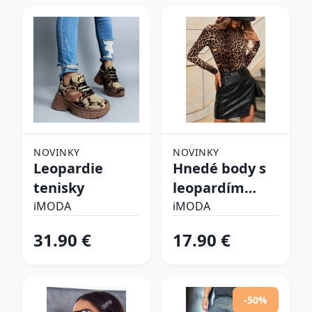
NOVINKY
NOVINKY
Leopardie
Hnedé body s
tenisky
leopardím
vzorom
iMODA
iMODA
31.90 €
17.90 €
-50%