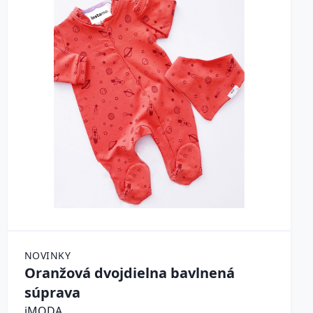
NOVINKY
Oranžová dvojdielna bavlnená
súprava
iMODA