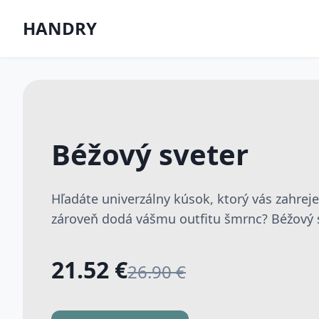
HANDRY
Béžový sveter
Hľadáte univerzálny kúsok, ktorý vás zahrej
zároveň dodá vášmu outfitu šmrnc? Béžový sv
21.52 €
26.90 €