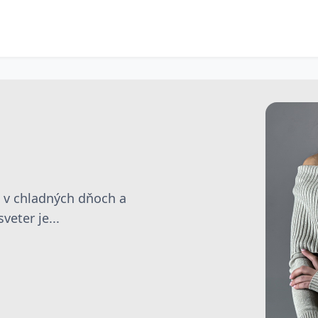
e v chladných dňoch a
eter je...