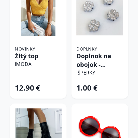
NOVINKY
DOPLNKY
Žltý top
Doplnok na
obojok -
iMODA
Štvorlístok
iŠPERKY
12.90 €
1.00 €