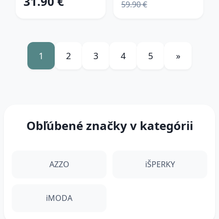
31.90 €
59.90 €
1
2
3
4
5
»
Obľúbené značky v kategórii
AZZO
iŠPERKY
iMODA