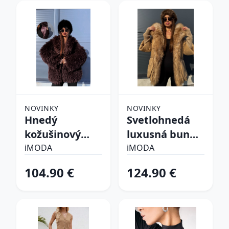
NOVINKY
NOVINKY
Hnedý
Svetlohnedá
kožušinový
luxusná bunda
kabát CHOCO
s kožušinou
iMODA
iMODA
104.90 €
124.90 €