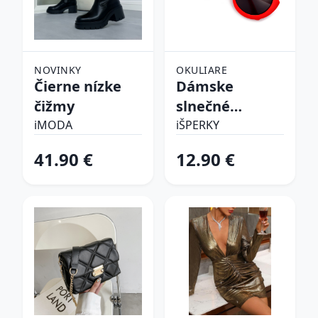
NOVINKY
OKULIARE
Čierne nízke
Dámske
čižmy
slnečné
okuliare
iMODA
iŠPERKY
41.90 €
12.90 €