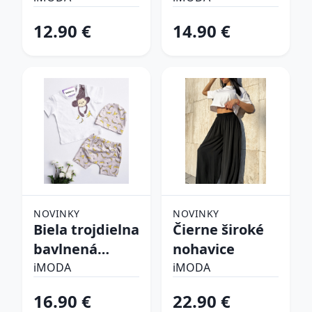
súprava
12.90 €
14.90 €
NOVINKY
NOVINKY
Biela trojdielna
Čierne široké
bavlnená
nohavice
súprava
iMODA
iMODA
16.90 €
22.90 €