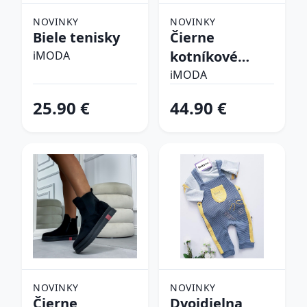
NOVINKY
NOVINKY
Biele tenisky
Čierne
kotníkové
iMODA
čižmy
iMODA
25.90 €
44.90 €
NOVINKY
NOVINKY
Čierne
Dvojdielna