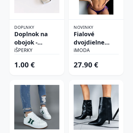
DOPLNKY
NOVINKY
Doplnok na
Fialové
obojok -
dvojdielne
Srdiečko
plavky
iŠPERKY
iMODA
1.00 €
27.90 €