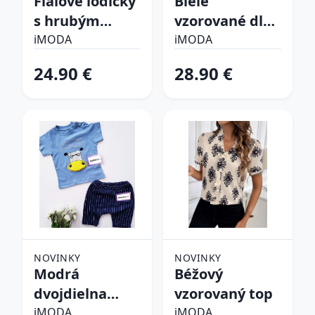
Fialové lodičky
Biele
s hrubým
vzorované dlhé
opätkom
šaty
iMODA
iMODA
24.90 €
28.90 €
NOVINKY
NOVINKY
Modrá
Béžový
dvojdielna
vzorovaný top
bavlnená
iMODA
iMODA