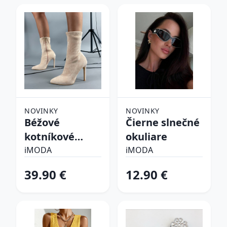
NOVINKY
NOVINKY
Béžové
Čierne slnečné
kotníkové
okuliare
čižmy
iMODA
iMODA
39.90 €
12.90 €