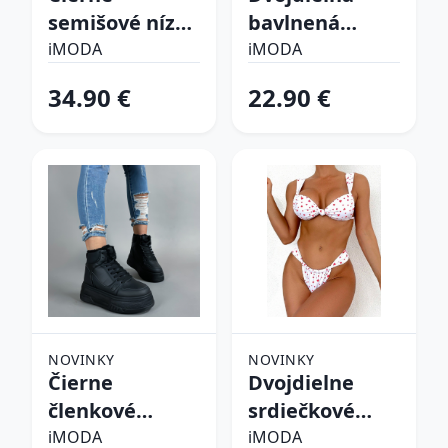
semišové nízke
bavlnená
čižmy
súprava
iMODA
iMODA
34.90 €
22.90 €
NOVINKY
NOVINKY
Čierne
Dvojdielne
členkové
srdiečkové
zateplené
plavky
iMODA
iMODA