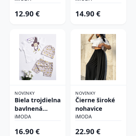
súprava
12.90 €
14.90 €
NOVINKY
NOVINKY
Biela trojdielna
Čierne široké
bavlnená
nohavice
súprava
iMODA
iMODA
16.90 €
22.90 €