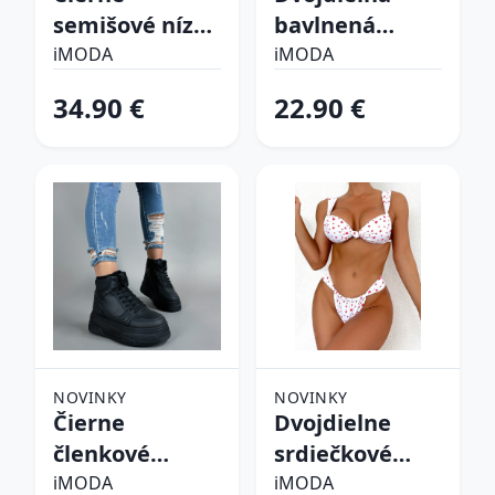
semišové nízke
bavlnená
čižmy
súprava
iMODA
iMODA
34.90 €
22.90 €
NOVINKY
NOVINKY
Čierne
Dvojdielne
členkové
srdiečkové
zateplené
plavky
iMODA
iMODA