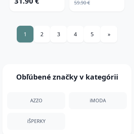
31.90 €
59.90 €
1
2
3
4
5
»
Obľúbené značky v kategórii
AZZO
iMODA
iŠPERKY