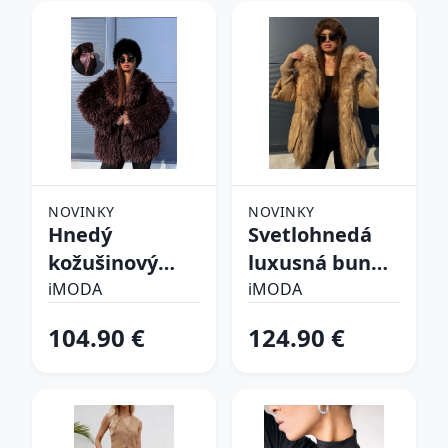
NOVINKY
NOVINKY
Hnedý
Svetlohnedá
kožušinový
luxusná bunda
kabát CHOCO
s kožušinou
iMODA
iMODA
104.90 €
124.90 €