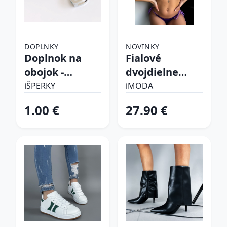
DOPLNKY
NOVINKY
Doplnok na
Fialové
obojok -
dvojdielne
Srdiečko
plavky
iŠPERKY
iMODA
1.00 €
27.90 €