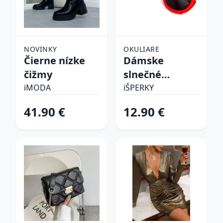
NOVINKY
OKULIARE
Čierne nízke
Dámske
čižmy
slnečné
okuliare
iMODA
iŠPERKY
41.90 €
12.90 €