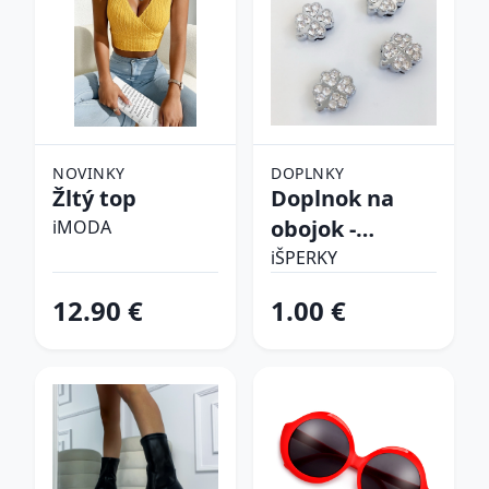
NOVINKY
DOPLNKY
Žltý top
Doplnok na
obojok -
iMODA
Štvorlístok
iŠPERKY
12.90 €
1.00 €