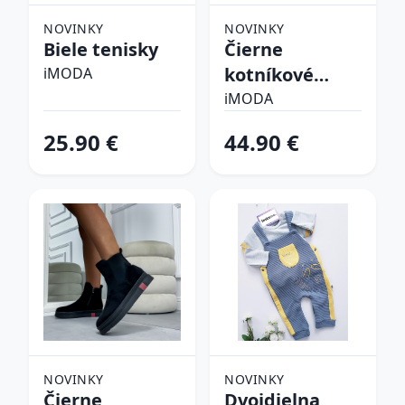
NOVINKY
NOVINKY
Biele tenisky
Čierne
kotníkové
iMODA
čižmy
iMODA
25.90 €
44.90 €
NOVINKY
NOVINKY
Čierne
Dvojdielna