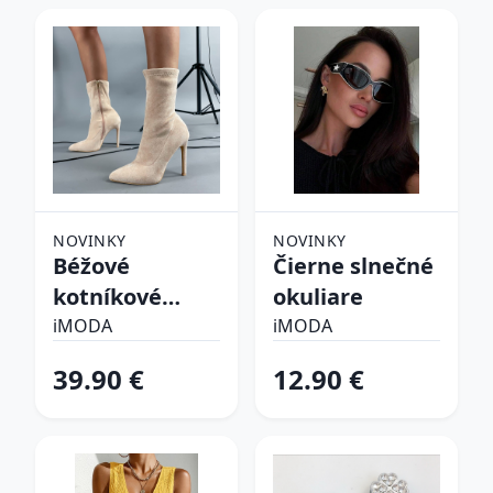
NOVINKY
NOVINKY
Béžové
Čierne slnečné
kotníkové
okuliare
čižmy
iMODA
iMODA
39.90 €
12.90 €