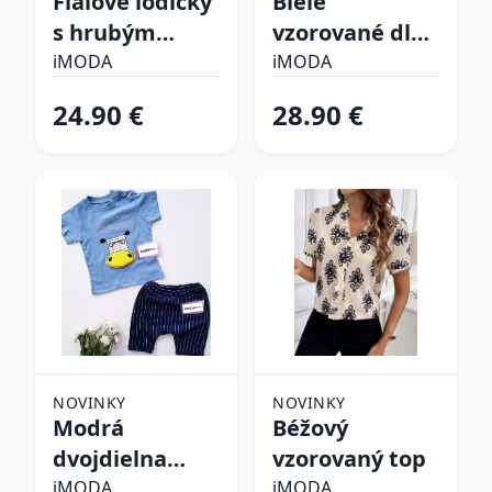
Fialové lodičky
Biele
s hrubým
vzorované dlhé
opätkom
šaty
iMODA
iMODA
24.90 €
28.90 €
NOVINKY
NOVINKY
Modrá
Béžový
dvojdielna
vzorovaný top
bavlnená
iMODA
iMODA