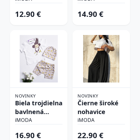
súprava
12.90 €
14.90 €
NOVINKY
NOVINKY
Biela trojdielna
Čierne široké
bavlnená
nohavice
súprava
iMODA
iMODA
16.90 €
22.90 €