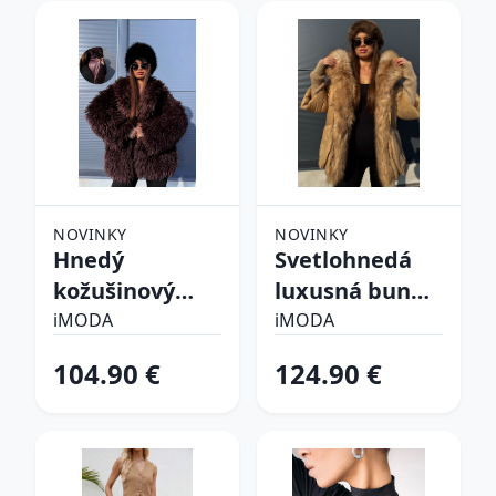
NOVINKY
NOVINKY
Hnedý
Svetlohnedá
kožušinový
luxusná bunda
kabát CHOCO
s kožušinou
iMODA
iMODA
104.90 €
124.90 €