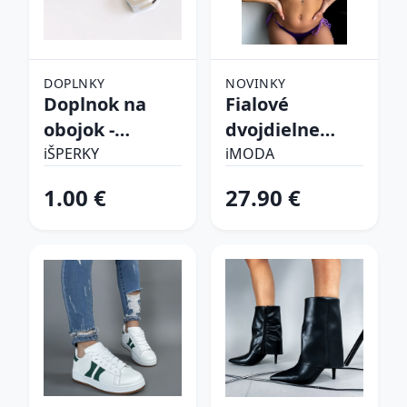
DOPLNKY
NOVINKY
Doplnok na
Fialové
obojok -
dvojdielne
Srdiečko
plavky
iŠPERKY
iMODA
1.00 €
27.90 €