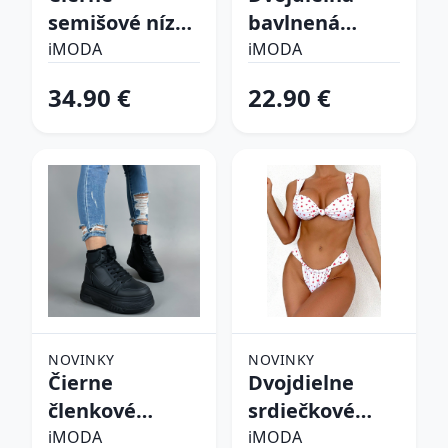
semišové nízke
bavlnená
čižmy
súprava
iMODA
iMODA
34.90 €
22.90 €
NOVINKY
NOVINKY
Čierne
Dvojdielne
členkové
srdiečkové
zateplené
plavky
iMODA
iMODA