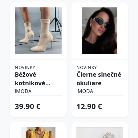
NOVINKY
NOVINKY
Béžové
Čierne slnečné
kotníkové
okuliare
čižmy
iMODA
iMODA
39.90 €
12.90 €