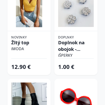
NOVINKY
DOPLNKY
Žltý top
Doplnok na
obojok -
iMODA
Štvorlístok
iŠPERKY
12.90 €
1.00 €