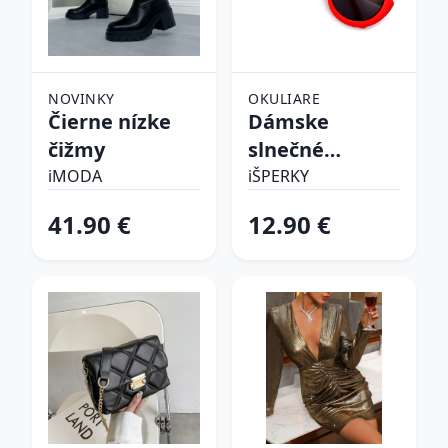
NOVINKY
OKULIARE
Čierne nízke
Dámske
čižmy
slnečné
okuliare
iMODA
iŠPERKY
41.90 €
12.90 €