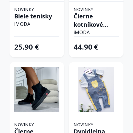
NOVINKY
NOVINKY
Biele tenisky
Čierne
kotníkové
iMODA
čižmy
iMODA
25.90 €
44.90 €
NOVINKY
NOVINKY
Čierne
Dvojdielna