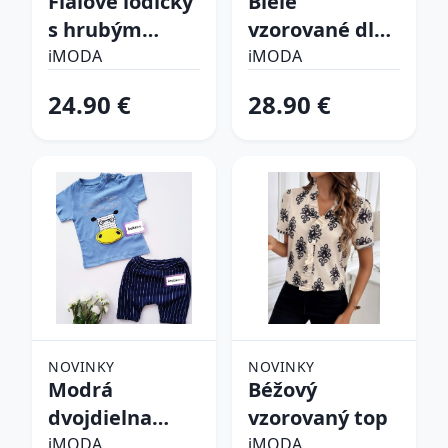
Fialové lodičky
Biele
s hrubým
vzorované dlhé
opätkom
šaty
iMODA
iMODA
24.90 €
28.90 €
NOVINKY
NOVINKY
Modrá
Béžový
dvojdielna
vzorovaný top
bavlnená
iMODA
iMODA