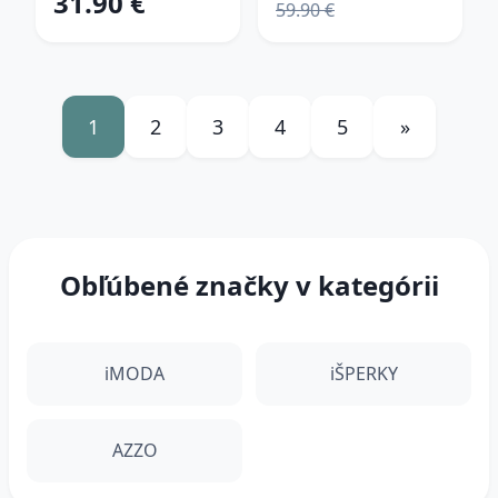
31.90 €
59.90 €
1
2
3
4
5
»
Obľúbené značky v kategórii
iMODA
iŠPERKY
AZZO