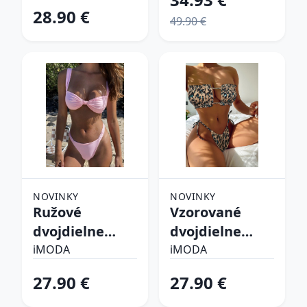
28.90 €
49.90 €
NOVINKY
NOVINKY
Ružové
Vzorované
dvojdielne
dvojdielne
plavky
plavky
iMODA
iMODA
27.90 €
27.90 €