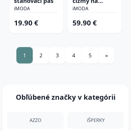
sťahovací pás
čižmy na
platforme
iMODA
iMODA
19.90 €
59.90 €
1
2
3
4
5
»
Obľúbené značky v kategórii
AZZO
iŠPERKY