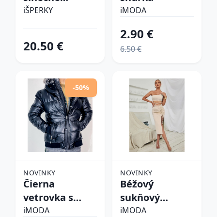
okuliare
iŠPERKY
iMODA
2.90 €
20.50 €
6.50 €
-50%
NOVINKY
NOVINKY
Čierna
Béžový
vetrovka s
sukňový
kapucňou
komplet
iMODA
iMODA