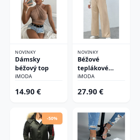
NOVINKY
NOVINKY
Dámsky
Béžové
béžový top
teplákové
nohavice
iMODA
iMODA
14.90 €
27.90 €
-50%