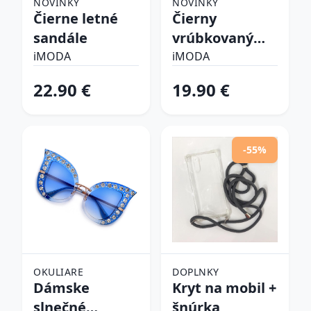
NOVINKY
NOVINKY
Čierne letné
Čierny
sandále
vrúbkovaný
top
iMODA
iMODA
22.90 €
19.90 €
-55%
OKULIARE
DOPLNKY
Dámske
Kryt na mobil +
slnečné
šnúrka