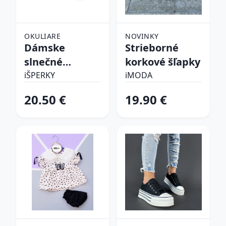
OKULIARE
NOVINKY
Dámske
Strieborné
slnečné
korkové šľapky
okuliare
iŠPERKY
iMODA
20.50 €
19.90 €