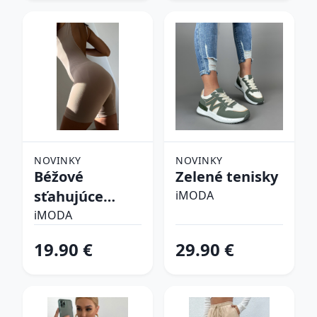
NOVINKY
NOVINKY
Béžové
Zelené tenisky
sťahujúce
iMODA
spodné prádlo
iMODA
19.90 €
29.90 €