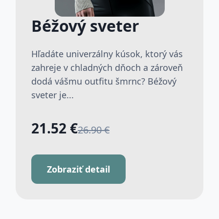
Béžový sveter
Hľadáte univerzálny kúsok, ktorý vás
zahreje v chladných dňoch a zároveň
dodá vášmu outfitu šmrnc? Béžový
sveter je...
21.52 €
26.90 €
Zobraziť detail