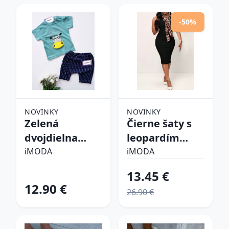
-50%
NOVINKY
NOVINKY
Zelená
Čierne šaty s
dvojdielna
leopardím
bavlnená
vzorom
iMODA
iMODA
súprava
13.45 €
12.90 €
26.90 €