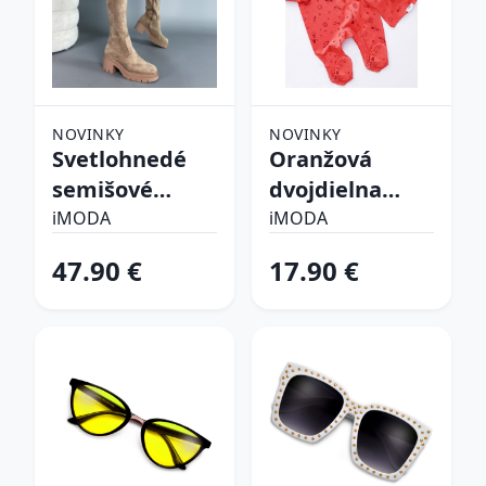
NOVINKY
NOVINKY
Svetlohnedé
Oranžová
semišové
dvojdielna
vysoké čižmy
bavlnená
iMODA
iMODA
súprava
47.90 €
17.90 €