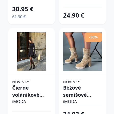
30.95 €
24.90 €
61.90 €
-30%
NOVINKY
NOVINKY
Čierne
Béžové
volánikové
semišové
šaty
kotníkové
iMODA
iMODA
čižmy
34.93 €