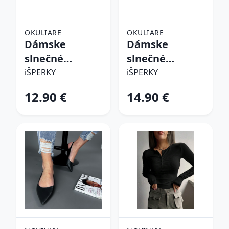
OKULIARE
OKULIARE
Dámske
Dámske
slnečné
slnečné
okuliare
okuliare
iŠPERKY
iŠPERKY
12.90 €
14.90 €