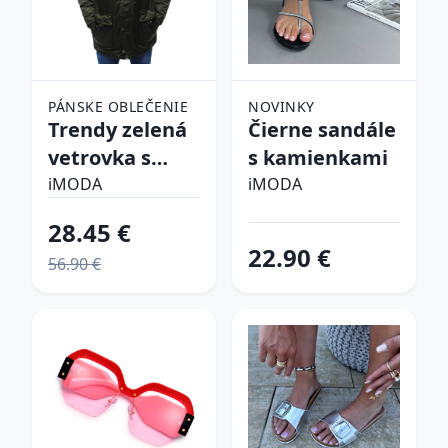
PÁNSKE OBLEČENIE
NOVINKY
Trendy zelená
Čierne sandále
vetrovka s
s kamienkami
kapucňou
iMODA
iMODA
28.45 €
22.90 €
56.90 €