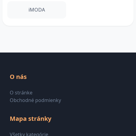
iMODA
O nás
O stránke
Obchodné podmienky
Mapa stránky
Všetky kategórie