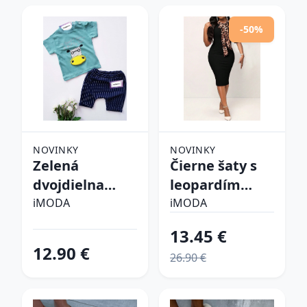
-50%
NOVINKY
NOVINKY
Zelená
Čierne šaty s
dvojdielna
leopardím
bavlnená
vzorom
iMODA
iMODA
súprava
13.45 €
12.90 €
26.90 €