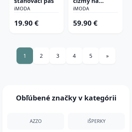
sťahovací pás
čižmy na
platforme
iMODA
iMODA
19.90 €
59.90 €
1
2
3
4
5
»
Obľúbené značky v kategórii
AZZO
iŠPERKY