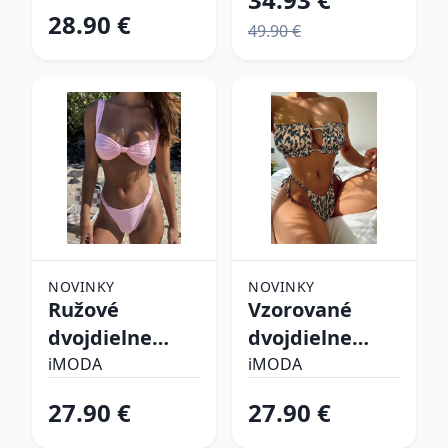
28.90 €
49.90 €
NOVINKY
NOVINKY
Ružové
Vzorované
dvojdielne
dvojdielne
plavky
plavky
iMODA
iMODA
27.90 €
27.90 €