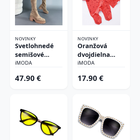
NOVINKY
NOVINKY
Svetlohnedé
Oranžová
semišové
dvojdielna
vysoké čižmy
bavlnená
iMODA
iMODA
súprava
47.90 €
17.90 €