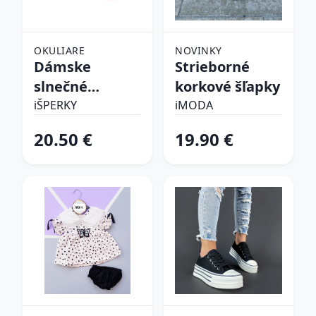
OKULIARE
NOVINKY
Dámske
Strieborné
slnečné
korkové šľapky
okuliare
iŠPERKY
iMODA
20.50 €
19.90 €