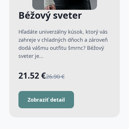
Béžový sveter
Hľadáte univerzálny kúsok, ktorý vás
zahreje v chladných dňoch a zároveň
dodá vášmu outfitu šmrnc? Béžový
sveter je...
21.52 €
26.90 €
Zobraziť detail