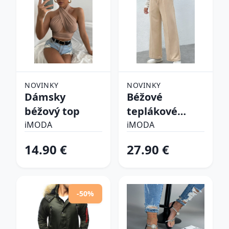
NOVINKY
NOVINKY
Dámsky
Béžové
béžový top
teplákové
nohavice
iMODA
iMODA
14.90 €
27.90 €
-50%