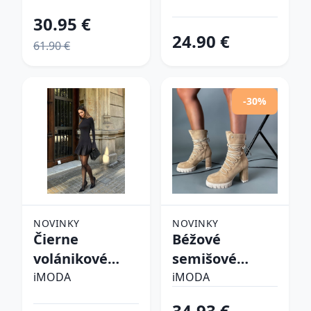
30.95 €
24.90 €
61.90 €
-30%
NOVINKY
NOVINKY
Čierne
Béžové
volánikové
semišové
šaty
kotníkové
iMODA
iMODA
čižmy
34.93 €