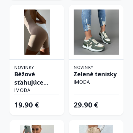
NOVINKY
NOVINKY
Béžové
Zelené tenisky
sťahujúce
iMODA
spodné prádlo
iMODA
19.90 €
29.90 €