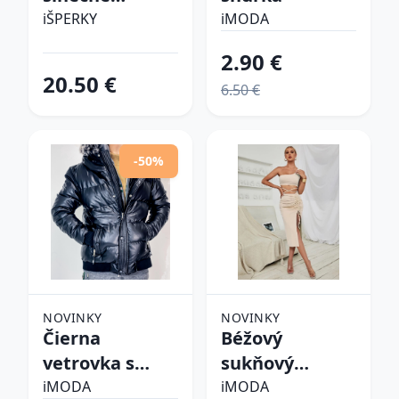
okuliare
iŠPERKY
iMODA
2.90 €
20.50 €
6.50 €
-50%
NOVINKY
NOVINKY
Čierna
Béžový
vetrovka s
sukňový
kapucňou
komplet
iMODA
iMODA