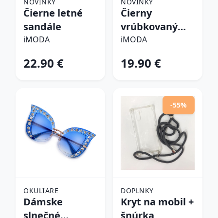
NOVINKY
NOVINKY
Čierne letné
Čierny
sandále
vrúbkovaný
top
iMODA
iMODA
22.90 €
19.90 €
-55%
OKULIARE
DOPLNKY
Dámske
Kryt na mobil +
slnečné
šnúrka