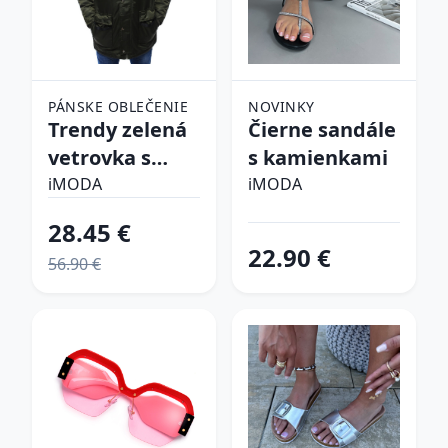
PÁNSKE OBLEČENIE
NOVINKY
Trendy zelená
Čierne sandále
vetrovka s
s kamienkami
kapucňou
iMODA
iMODA
28.45 €
22.90 €
56.90 €