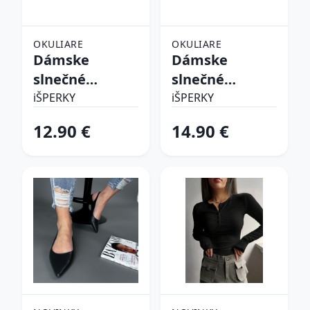
OKULIARE
OKULIARE
Dámske
Dámske
slnečné
slnečné
okuliare
okuliare
iŠPERKY
iŠPERKY
12.90 €
14.90 €