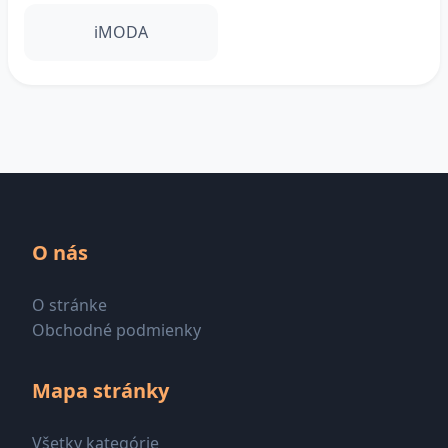
iMODA
O nás
O stránke
Obchodné podmienky
Mapa stránky
Všetky kategórie