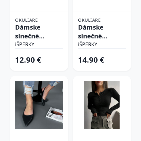
OKULIARE
OKULIARE
Dámske
Dámske
slnečné
slnečné
okuliare
okuliare
iŠPERKY
iŠPERKY
12.90 €
14.90 €