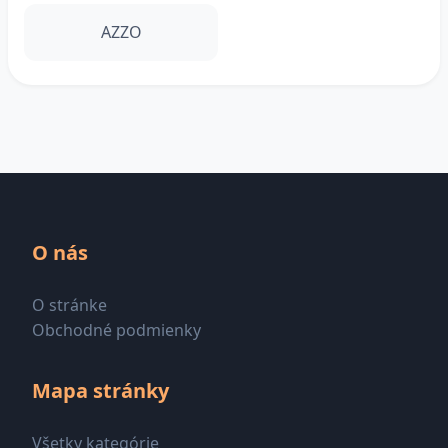
AZZO
O nás
O stránke
Obchodné podmienky
Mapa stránky
Všetky kategórie