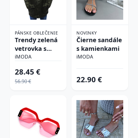
PÁNSKE OBLEČENIE
NOVINKY
Trendy zelená
Čierne sandále
vetrovka s
s kamienkami
kapucňou
iMODA
iMODA
28.45 €
22.90 €
56.90 €