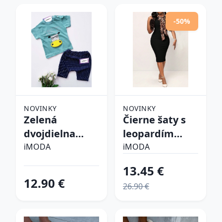
-50%
NOVINKY
NOVINKY
Zelená
Čierne šaty s
dvojdielna
leopardím
bavlnená
vzorom
iMODA
iMODA
súprava
13.45 €
12.90 €
26.90 €