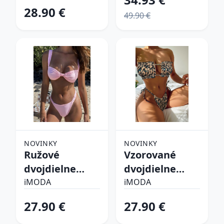
28.90 €
49.90 €
NOVINKY
NOVINKY
Ružové
Vzorované
dvojdielne
dvojdielne
plavky
plavky
iMODA
iMODA
27.90 €
27.90 €