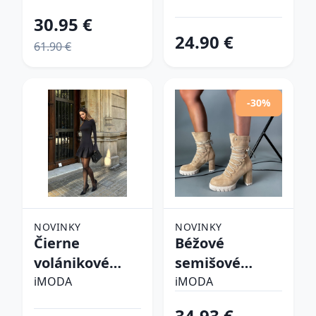
30.95 €
24.90 €
61.90 €
-30%
NOVINKY
NOVINKY
Čierne
Béžové
volánikové
semišové
šaty
kotníkové
iMODA
iMODA
čižmy
34.93 €