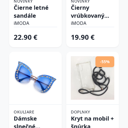
NOVINKY
NOVINKY
Čierne letné
Čierny
sandále
vrúbkovaný
top
iMODA
iMODA
22.90 €
19.90 €
-55%
OKULIARE
DOPLNKY
Dámske
Kryt na mobil +
slnečné
šnúrka