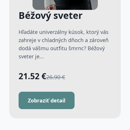
Béžový sveter
Hľadáte univerzálny kúsok, ktorý vás
zahreje v chladných dňoch a zároveň
dodá vášmu outfitu šmrnc? Béžový
sveter je...
21.52 €
26.90 €
Zobraziť detail