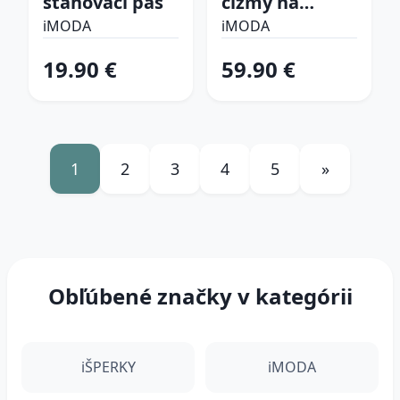
sťahovací pás
čižmy na
platforme
iMODA
iMODA
19.90 €
59.90 €
1
2
3
4
5
»
Obľúbené značky v kategórii
iŠPERKY
iMODA