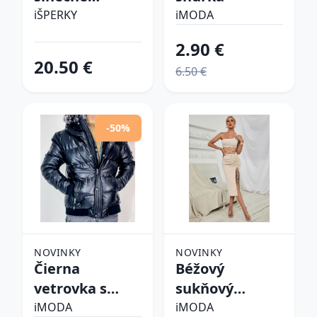
okuliare
iŠPERKY
iMODA
2.90 €
20.50 €
6.50 €
-50%
NOVINKY
NOVINKY
Čierna
Béžový
vetrovka s
sukňový
kapucňou
komplet
iMODA
iMODA