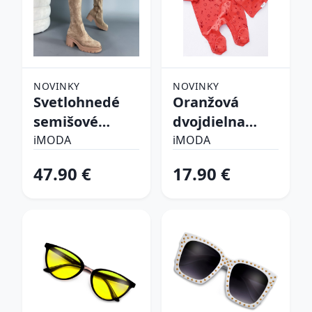
NOVINKY
NOVINKY
Svetlohnedé
Oranžová
semišové
dvojdielna
vysoké čižmy
bavlnená
iMODA
iMODA
súprava
47.90 €
17.90 €