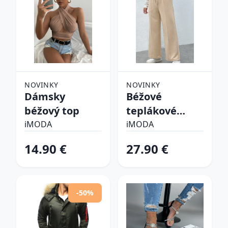
NOVINKY
NOVINKY
Dámsky
Béžové
béžový top
teplákové
nohavice
iMODA
iMODA
14.90 €
27.90 €
-50%