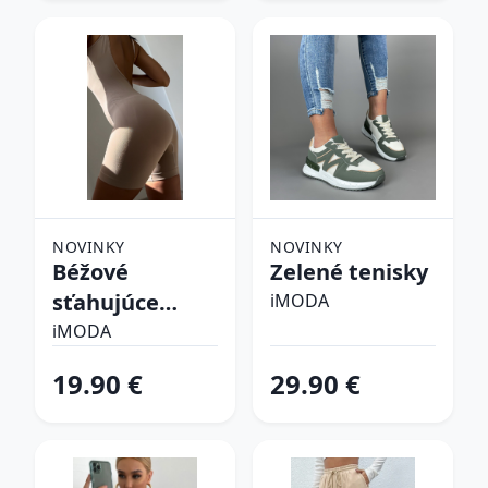
NOVINKY
NOVINKY
Béžové
Zelené tenisky
sťahujúce
iMODA
spodné prádlo
iMODA
19.90 €
29.90 €