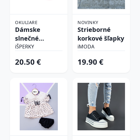
OKULIARE
NOVINKY
Dámske
Strieborné
slnečné
korkové šľapky
okuliare
iŠPERKY
iMODA
20.50 €
19.90 €